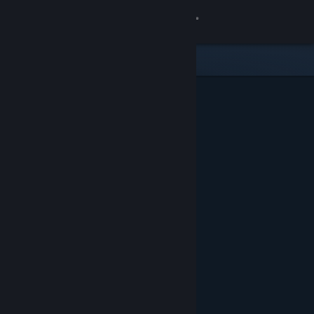
Вписване
Магазин
Общност
Относно
Поддръжка
Смяна на езика
Сдобийте се с мобилното Steam приложение
Преглед на сайта за настолни компютри