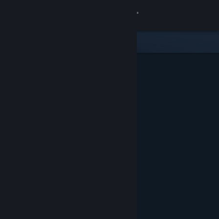
Giriş yap
Mağaza
Topluluk
Hakkında
Destek
Dili değiştir
Steam mobil uygulamasını yükle
Masaüstü internet sitesini görüntüle