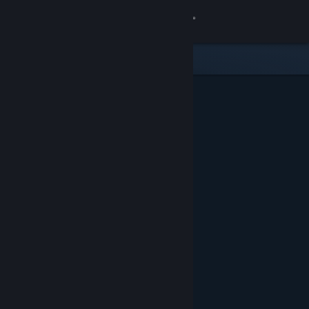
Вписване
Магазин
Общност
Относно
Поддръжка
Смяна на езика
Сдобийте се с мобилното Steam приложение
Преглед на сайта за настолни компютри