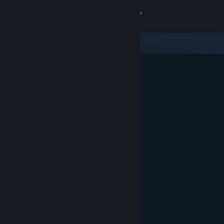
登录
商店
社区
关于
客服
更改语言
获取 Steam 手机应用
查看桌面版网站