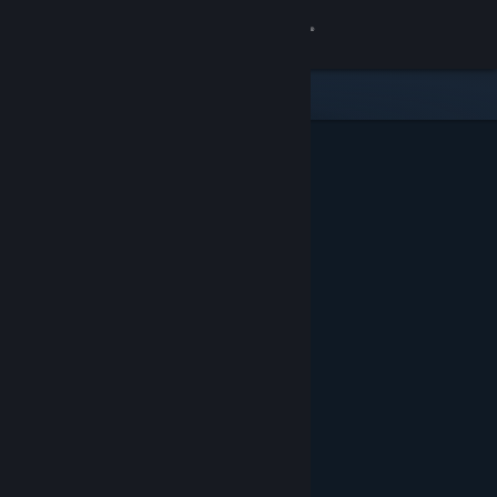
Iniciar sessão
Loja
Comunidade
Sobre
Apoio
Alterar idioma
Instala a app móvel do Steam
Ver versão para computadores