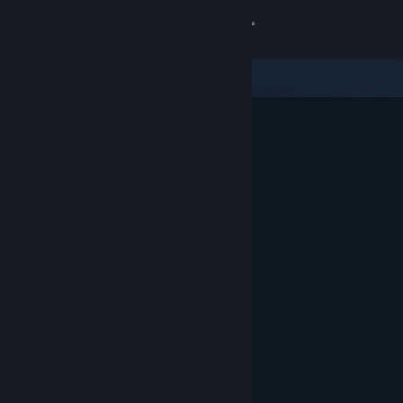
Iniciar sessão
Loja
Comunidade
Sobre
Suporte
Alterar idioma
Baixe o aplicativo móvel do Steam
Ver versão para computadores