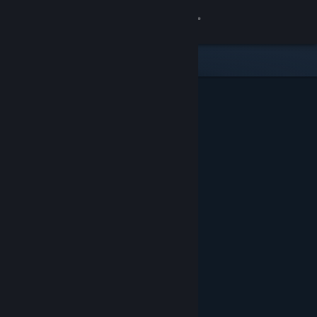
Giriş yap
Mağaza
Topluluk
Hakkında
Destek
Dili değiştir
Steam mobil uygulamasını yükle
Masaüstü internet sitesini görüntüle