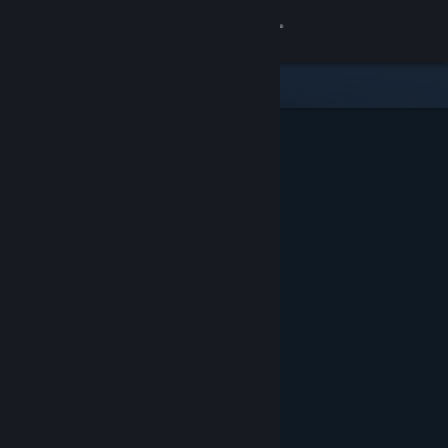
Iniciar sessão
Loja
Comunidade
Sobre
Apoio
Alterar idioma
Instala a app móvel do Steam
Ver versão para computadores