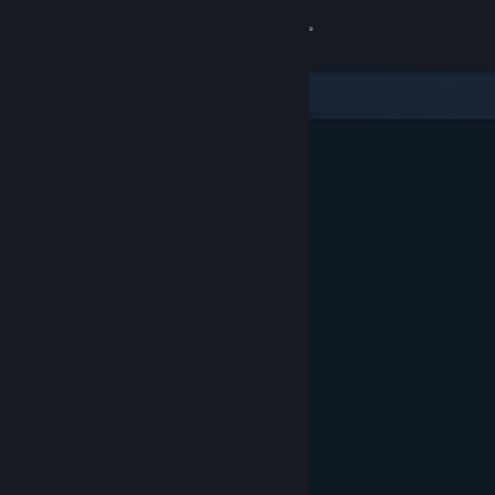
Accedi
Negozio
Comunità
Informazioni
Assistenza
Cambia la lingua
Ottieni l'app mobile di Steam
Visualizza il sito web per desktop