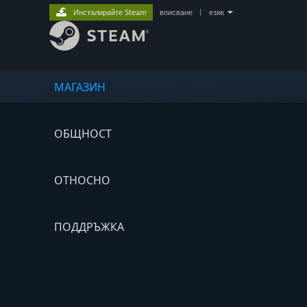
Инсталирайте Steam
вписване
|
език
МАГАЗИН
ОБЩНОСТ
ОТНОСНО
ПОДДРЪЖКА