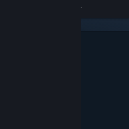
Přihlásit se
Obchod
Komunita
Informace
Podpora
Změnit jazyk
Mobilní aplikace služby Steam
Desktopová verze stránky