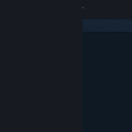
Đăng nhập
Cửa hàng
Cộng đồng
Thông tin
Hỗ trợ
Thay đổi ngôn ngữ
Cài ứng dụng Steam di động
Xem web cho desktop