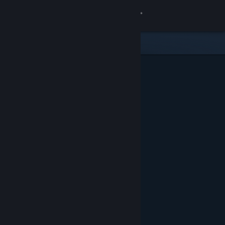
Giriş yap
Mağaza
Topluluk
Hakkında
Destek
Dili değiştir
Steam mobil uygulamasını yükle
Masaüstü internet sitesini görüntüle