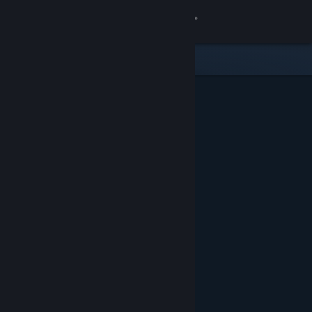
Logg inn
Butikk
Samfunn
Om
Kundestøtte
Bytt språk
Skaff deg Steam-appen på mobil
Vis skrivebordsversjon