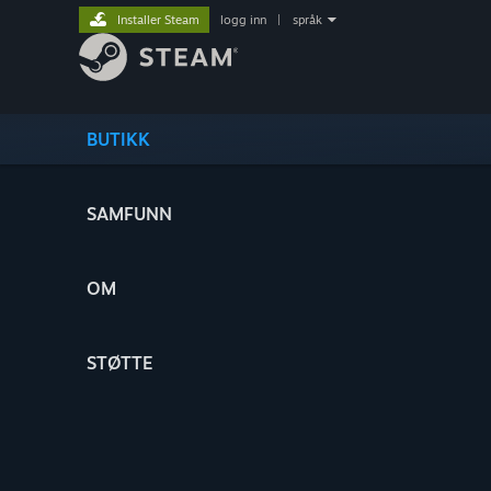
Installer Steam
logg inn
|
språk
BUTIKK
SAMFUNN
OM
STØTTE