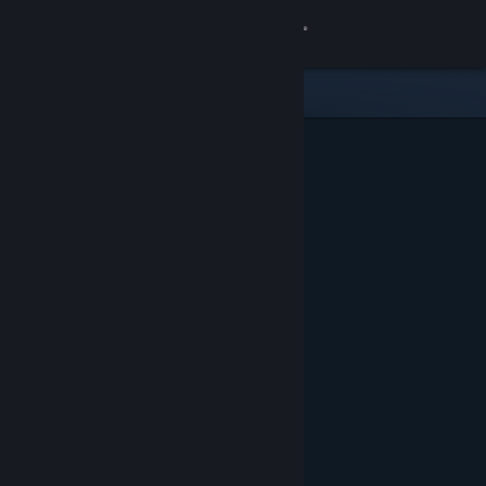
Увійти
Крамниця
Спільнота
Інформація
Підтримка
Змінити мову
Завантажити мобільний застосунок Steam
Переглянути повну версію