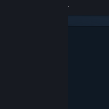
登入
商店
社群
關於
客服
變更語言
取得 Steam 行動應用程式
檢視電腦版網頁