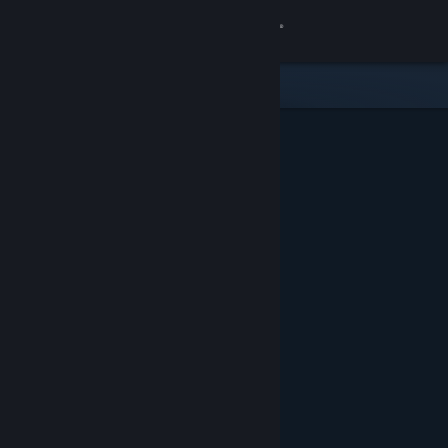
Zaloguj się
Sklep
Społeczność
Informacje
Wsparcie
Zmień język
Pobierz aplikację mobilną Steam
Wersja przeglądarkowa