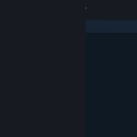
Iniciar sesión
Tienda
Comunidad
Acerca de
Soporte
Cambiar idioma
Obtener la aplicación de Steam Mobile
Ver versión clásica