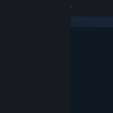
Conectează-te
Magazin
Comunitate
Despre
Asistență
Schimbă limba
Obține aplicația Steam pentru dispozitive mobile
Vezi site în versiunea pentru desktop