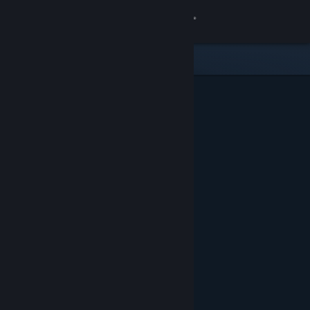
Zaloguj się
Sklep
Społeczność
Informacje
Wsparcie
Zmień język
Pobierz aplikację mobilną Steam
Wersja przeglądarkowa