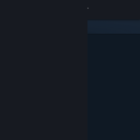
Увійти
Крамниця
Спільнота
Інформація
Підтримка
Змінити мову
Завантажити мобільний застосунок Steam
Переглянути повну версію