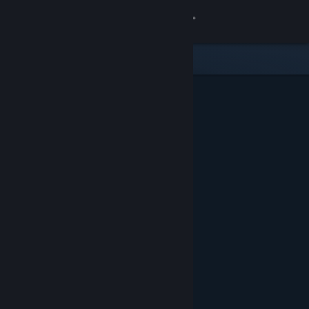
Logg inn
Butikk
Samfunn
Om
Kundestøtte
Bytt språk
Skaff deg Steam-appen på mobil
Vis skrivebordsversjon