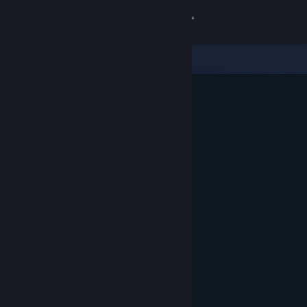
Iniciar sessão
Loja
Comunidade
Sobre
Suporte
Alterar idioma
Baixe o aplicativo móvel do Steam
Ver versão para computadores