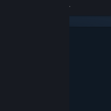
Conectează-te
Magazin
Comunitate
Despre
Asistență
Schimbă limba
Obține aplicația Steam pentru dispozitive mobile
Vezi site în versiunea pentru desktop