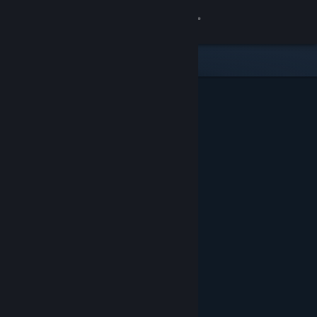
Inloggen
Winkel
Community
Over
Ondersteuning
Taal wijzigen
Download de mobiele Steam-app
Desktopwebsite weergeven