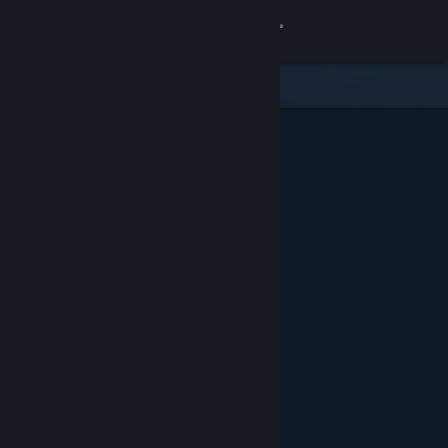
登入
商店
社群
關於
客服
變更語言
取得 Steam 行動應用程式
檢視電腦版網頁