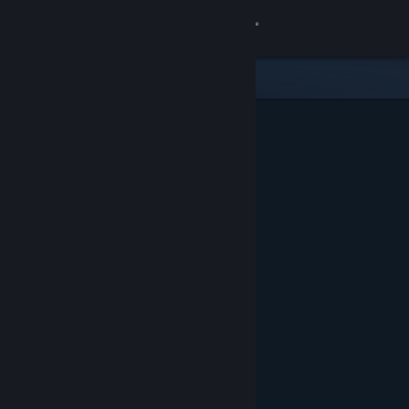
Giriş yap
Mağaza
Topluluk
Hakkında
Destek
Dili değiştir
Steam mobil uygulamasını yükle
Masaüstü internet sitesini görüntüle