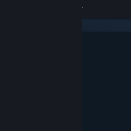
Zaloguj się
Sklep
Społeczność
Informacje
Wsparcie
Zmień język
Pobierz aplikację mobilną Steam
Wersja przeglądarkowa