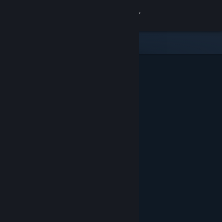
Bejelentkezés
Áruház
Közösség
Névjegy
Támogatás
Nyelvváltás
A Steam mobilalkalmazás beszerzése
Asztali weboldalra váltás