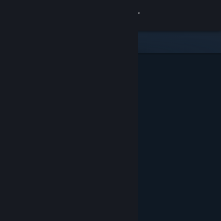
Log på
Butik
Fællesskab
Om
Support
Skift sprog
Hent Steam-mobilappen
Vis desktop-webside