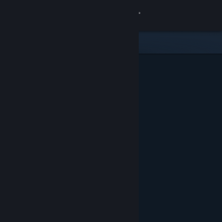
เข้าสู่ระบบ
ร้านค้า
ชุมชน
เกี่ยวกับ
ฝ่ายสนับสนุน
เปลี่ยนภาษา
รับแอป Steam แบบพกพา
ชมเว็บไซต์สำหรับเดสก์ท็อป