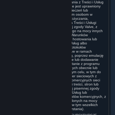
Użytkownik jest uprawniony do korzystania z Treści i Usług
na własny użytek osobisty, natomiast nie jest uprawniony
do: (i) sprzedaży, ustanawiania zabezpieczeń lub
przekazywania kopii Treści i Usług innym osobom w
jakikolwiek sposób, jak również do wypożyczania,
wynajmowania lub udzielania licencji na Treści i Usługi
innym osobom bez uprzedniej pisemnej zgody Valve, z
wyjątkiem zakresu wyraźnie dozwolonego na mocy innych
postanowień niniejszej Umowy (w tym Warunków
Subskrypcji lub Zasad Korzystania); (ii) hostowania lub
świadczenia usług dobierania Treści i Usług albo
emulowania bądź przekierowywania protokołów
komunikacyjnych używanych przez Valve w ramach
dowolnej funkcji sieciowej Treści i Usług, poprzez emulację
protokołów, tunelowanie, modyfikowanie lub dodawanie
komponentów do Treści i Usług, korzystanie z programu
narzędziowego lub innych technik znanych obecnie lub
opracowanych w przyszłości, w dowolnym celu, w tym do
internetowych rozgrywek sieciowych, gier sieciowych z
wykorzystaniem komercyjnych lub niekomercyjnych sieci
gier lub w ramach części sieci agregacji treści, stron lub
serwisów internetowych, bez uprzedniej pisemnej zgody
Valve; lub (iii) wykorzystywania Treści i Usług lub
jakiejkolwiek ich części do dowolnych celów komercyjnych, z
wyjątkiem przypadków wyraźnie dozwolonych na mocy
innych postanowień niniejszej Umowy (w tym wszelkich
Warunków Subskrypcji lub Zasad Korzystania).