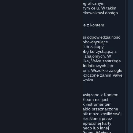
innych niż obowiązujące w regionie geograficznym
Użytkownika, czy też w jakimkolwiek innym celu. W takim
przypadku Valve może zablokować Użytkownikowi dostęp
do Konta.
B. Odpowiedzialność za opłaty związane z kontem
Użytkownika
Użytkownik jako posiadacz Konta ponosi odpowiedzialność
za wszelkie naliczone opłaty, w tym za obowiązujące
podatki, oraz za wszystkie zamówienia lub zakupy
dokonane przez siebie lub dowolną osobę korzystającą z
jego Konta, w tym członków rodziny lub znajomych. W
przypadku anulowania Konta Użytkownika, Valve zastrzega
sobie prawo do naliczenia opłat, opłat dodatkowych lub
kosztów poniesionych przed anulowaniem. Wszelkie zaległe
lub nieopłacone Konta muszą zostać rozliczone zanim Valve
zezwoli na ponowną rejestrację Użytkownika.
C. Portfel Steam
Steam może udostępnić saldo konta powiązane z Kontem
Użytkownika („Portfel Steam”). Portfel Steam nie jest
rachunkiem bankowym ani jakimkolwiek instrumentem
płatniczym. Działa jako przedpłacone saldo przeznaczone
do zamawiania Treści i Usług. Użytkownik może zasilić swój
Portfel Steam, do maksymalnej kwoty określonej przez
Valve, środkami z karty kredytowej, przepłaconej karty
płatniczej, przy pomocy kodu promocyjnego lub innej
metody płatności akceptowanej przez Steam. W ciągu