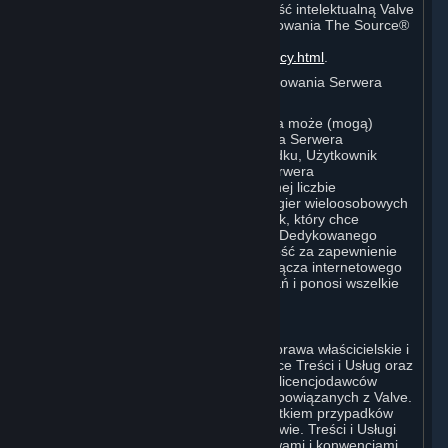
audiowizualnych zawierających własność intelektualną Valve
lub utworzonych za pomocą oprogramowania The Source®
Filmmaker, proszę odwiedzić stronę
http://www.valvesoftware.com/videopolicy.html
.
E. Licencja na Korzystanie z Oprogramowania Serwera
Dedykowanego Valve
Subskrypcja (Subskrypcje) Użytkownika może (mogą)
obejmować dostęp do Oprogramowania Serwera
Dedykowanego Valve. W takim przypadku, Użytkownik
może korzystać z Oprogramowania Serwera
Dedykowanego Valve na nieograniczonej liczbie
komputerów w celu hostowania online gier wieloosobowych
będących produktami Valve. Użytkownik, który chce
korzystać z Oprogramowania Serwera Dedykowanego
Valve, ponosi wyłączną odpowiedzialność za zapewnienie
dostępu do Internetu, przepustowości łącza internetowego
lub sprzętu używanego do takich działań i ponosi wszelkie
koszty z tym związane.
F. Własność Treści i Usług
Wszelki tytuł prawny, a także wszelkie prawa właścicielskie i
prawa własności intelektualnej dotyczące Treści i Usług oraz
wszelkich ich kopii należą do Valve lub licencjodawców
Valve albo licencjodawców podmiotów powiązanych z Valve.
Wszelkie prawa są zastrzeżone, z wyjątkiem przypadków
wyraźnie określonych w niniejszej Umowie. Treści i Usługi
są chronione prawem autorskim, umowami i konwencjami