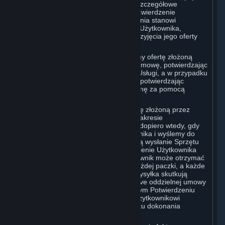
otrzymanie zamówienia i zawierającą szczegółowe
informacje dotyczące zamówienia („Potwierdzenie
Zamówienia”). Potwierdzenie Zamówienia stanowi
potwierdzenie otrzymania zamówienia Użytkownika,
natomiast nie stanowi potwierdzenia przyjęcia jego oferty
zawarcia umowy.
W przypadku Treści i Usług przyjmujemy ofertę złożoną
przez Użytkownika i zawieramy z nim umowę, potwierdzając
transakcję i udostępniając mu Treści i Usługi, a w przypadku
zamówień przedpremierowych jedynie potwierdzając
transakcję i pobierając odpowiednią cenę za pomocą
metody płatności Użytkownika.
W przypadku Sprzętu przyjmiemy ofertę złożoną przez
Użytkownika i dokonamy transakcji w zakresie
zamówionego przez niego przedmiotu dopiero wtedy, gdy
dokonamy wysyłki Sprzętu do Użytkownika i wyślemy do
niego wiadomość e-mail potwierdzającą wysłanie Sprzętu
(„Potwierdzenie Wysyłki”). Jeśli zamówienie Użytkownika
jest wysyłane w kilku paczkach, Użytkownik może otrzymać
oddzielne Potwierdzenie Wysyłki dla każdej paczki, a każde
Potwierdzenie Wysyłki i odpowiednia wysyłka skutkują
zawarciem między Użytkownikiem i Valve oddzielnej umowy
sprzedaży Sprzętu wskazanego w danym Potwierdzeniu
Wysyłki. Wszelki Sprzęt dostarczony Użytkownikowi
pozostaje własnością Valve do momentu dokonania
płatności w pełnej wysokości.