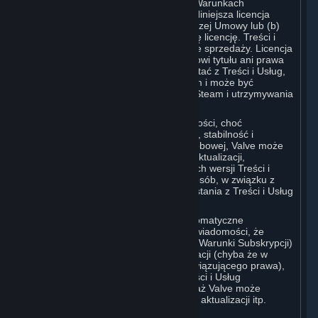
dozwolone w niniejszej Umowie lub w Warunkach
Subskrypcji mających zastosowanie). Niniejsza licencja
wygasa z chwilą (a) rozwiązania niniejszej Umowy lub (b)
zakończenia Subskrypcji obejmującej tę licencję. Treści i
Usługi stanowią przedmiot licencji, a nie sprzedaży. Licencja
Użytkownika nie przyznaje Użytkownikowi tytułu ani prawa
własności do Treści i Usług. Aby korzystać z Treści i Usług,
Użytkownik musi posiadać Konto Steam i może być
zobowiązany do uruchomienia klienta Steam i utrzymywania
połączenia z Internetem.
Z powodów obejmujących w szczególności, choć
niewyłącznie, bezpieczeństwo systemu, stabilność i
interoperacyjność w trybie gry wieloosobowej, Valve może
potrzebować dokonać automatycznej aktualizacji,
wstępnego pobrania, utworzenia nowych wersji Treści i
Usług lub udoskonalenia ich w inny sposób, w związku z
czym wymagania systemowe do korzystania z Treści i Usług
mogą z czasem ulec zmianie.
Użytkownik wyraża zgodę na takie automatyczne
aktualizacje. Użytkownik przyjmuje do wiadomości, że
niniejsza Umowa (w tym obowiązujące Warunki Subskrypcji)
nie uprawnia go do przyszłych aktualizacji (chyba że w
zakresie wymaganym przepisami obowiązującego prawa),
nowych wersji lub innych ulepszeń Treści i Usług
związanych z daną Subskrypcją, chociaż Valve może
zdecydować się na dostarczanie takich aktualizacji itp.
wedle własnego uznania.