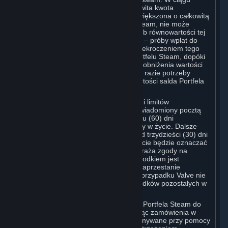
dwudziestu czterech (24) godzin całkowita kwota
przechowywana w Portfelu Steam, powiększona o całkowitą
kwotę wydaną przy pomocy Portfela Steam, nie może
łącznie przekroczyć kwoty 2000 USD lub równowartości tej
kwoty w obowiązującej lokalnej walucie – próby wpłat do
Portfela Steam, które skutkowałyby przekroczeniem tego
limitu, nie zostaną zaksięgowane w Portfelu Steam, dopóki
aktywność Użytkownika nie spowoduje obniżenia wartości
salda poniżej tego limitu. Valve może w razie potrzeby
zmieniać lub ustanawiać odmienne wartości salda Portfela
Steam i limity jego wykorzystania.
O każdej zmianie salda Portfela Steam i limitów
wykorzystania Użytkownik zostanie powiadomiony pocztą
elektroniczną w terminie sześćdziesięciu (60) dni
kalendarzowych przed wejściem zmiany w życie. Dalsze
korzystanie z Konta Steam przez ponad trzydzieści (30) dni
kalendarzowych po wejściu zmian w życie będzie oznaczać
ich akceptację. Jeśli Użytkownik nie wyraża zgody na
zmiany, jedynym przysługującym mu środkiem jest
zamknięcie swojego Konta Steam lub zaprzestanie
korzystania z Portfela Steam. W takim przypadku Valve nie
ma obowiązku zwrotu jakichkolwiek środków pozostałych w
Portfelu Steam Użytkownika.
Użytkownik może wykorzystać środki z Portfela Steam do
zamówienia Subskrypcji, w tym składając zamówienia w
grze, gdy włączone są transakcje wykonywane przy pomocy