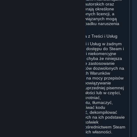
międzynarodowymi dotyczącymi praw autorskich oraz
innymi przepisami. Treści i Usługi zawierają określone
materiały stanowiące przedmiot udzielonych licencji, a
licencjodawcy Valve i jej podmiotów powiązanych mogą
chronić przysługujące im prawa w przypadku naruszenia
niniejszej Umowy.
G. Ograniczenia Dotyczące Korzystania z Treści i Usług
Użytkownik nie może korzystać z Treści i Usług w żadnym
celu innym niż uzyskanie dozwolonego dostępu do Steam i
Subskrypcji Użytkownika oraz osobiste i niekomercyjne
korzystanie z Subskrypcji Użytkownika, chyba że niniejsza
Umowa lub Warunki Subskrypcji mające zastosowanie
stanowią inaczej. Z wyjątkiem przypadków dozwolonych na
mocy niniejszej Umowy (w tym wszelkich Warunków
Subskrypcji lub Zasad Korzystania) lub na mocy przepisów
obowiązującego prawa uchylających obowiązywanie
niniejszych ograniczeń, bez uzyskania uprzedniej pisemnej
zgody Valve Użytkownik nie może, w całości lub w części,
kopiować, wykonywać fotokopii, zwielokrotniać,
rozpowszechniać, wprowadzać do obrotu, tłumaczyć,
dokonywać inżynierii wstecznej, pozyskiwać kodu
źródłowego, modyfikować, demontować, dekompilować
Treści i Usług, tworzyć utworów zależnych na ich podstawie
ani usuwać z Treści i Usług lub jakiegokolwiek
oprogramowania udostępnianego za pośrednictwem Steam
informacji bądź oznaczeń dotyczących ich własności.