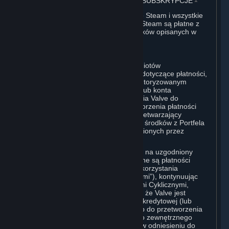
3. ROZLICZENIA, PŁATNOŚCI I INNE SUBSKRYPCJE
⏶
Wszystkie opłaty ponoszone w serwisie Steam i wszystkie
zakupy dokonane za pomocą Portfela Steam są płatne z
góry i ostateczne, z wyjątkiem przypadków opisanych w
sekcjach 3.I i 7 poniżej.
A. Autoryzacja Płatności
Przekazując Valve lub jednemu z podmiotów
przetwarzających płatności informacje dotyczące płatności,
Użytkownik oświadcza Valve, że jest autoryzowanym
użytkownikiem karty, kodu PIN, klucza lub konta
powiązanego z tą płatnością i upoważnia Valve do
obciążenia karty kredytowej lub przetworzenia płatności
przez wybrany zewnętrzny podmiot przetwarzający
płatności w odniesieniu do Subskrypcji, środków z Portfela
Steam, Sprzętu lub innych opłat poniesionych przez
Użytkownika.
W przypadku subskrypcji zamawianych na uzgodniony
okres użytkowania, za które dokonywane są płatności
cykliczne z tytułu możliwości dalszego korzystania
(„Subskrypcje z Płatnościami Cyklicznymi”), kontynuując
korzystanie z Subskrypcji z Płatnościami Cyklicznymi,
Użytkownik wyraża zgodę i potwierdza, że Valve jest
upoważniona do obciążenia jego karty kredytowej (lub
Portfela Steam, jeśli został zasilony) lub do przetworzenia
płatności za pomocą dowolnego innego zewnętrznego
podmiotu przetwarzającego płatności, w odniesieniu do