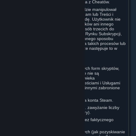
zapobiegania lub zgłaszania korzystania z Cheatów.
Użytkownik zobowiązuje się, że nie będzie manipulował
procesami uruchamiania i działania Steam lub Treści i
Usług, chyba że Valve wyrazi na to zgodę. Użytkownik nie
może korzystać z Cheatów, modów, haków ani innego
nieautoryzowanego oprogramowania osób trzecich do
modyfikowania jakiegokolwiek procesu Rynku Subskrypcji,
procesu tworzenia konta Steam bądź innego sposobu
interakcji z procesami lub kontrolowania takich procesów lub
interfejsu Treści i Usług Steam, chyba że następuje to w
zakresie wyraźnie dozwolonym.
C. Automatyzacja
Użytkownikowi nie wolno używać żadnych form skryptów,
botów, makr ani innych systemów, które nie są
kontrolowane bezpośrednio przez człowieka
(„Automatyzacja”) w celu interakcji z Treściami i Usługami
Steam w żaden sposób, w tym między innymi zabronione
jest:
Automatyzowanie procesu tworzenia konta Steam.
Fałszowanie statystyk rozgrywki (np. zawyżanie liczby
zwycięstw lub porażek, PD, czasu gry).
Zdobywanie nagród lub postępów bez faktycznego
udziału Użytkownika.
Korzystanie z systemów arbitrażowych (jak pozyskiwanie