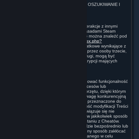
4. ZASADY POSTĘPOWANIA W SIECI, OSZUKIWANIE I
MANIPULOWANIE PROCESAMI
⏶
A. Zasady postępowania w sieci
Postępowanie Użytkownika w sieci i interakcje z innymi
Użytkownikami muszą być zgodne z Zasadami Steam
Dotyczącymi Zachowania w Sieci, które można znaleźć pod
adresem
http://steampowered.com/index.php?
area=online_conduct
. Wymagania dodatkowe wynikające z
warunków użytkowania ustanowionych przez osoby trzecie,
które hostują określone gry lub inne usługi, mogą być
również wskazane w Warunkach Subskrypcji mających
zastosowanie do danej Subskrypcji.
B. Oszukiwanie
Steam oraz Treści i Usługi mogą obejmować funkcjonalność
zaprojektowaną w celu identyfikacji procesów lub
funkcjonalności oprogramowania lub sprzętu, dzięki którym
gracze mogą uzyskać nieuczciwą przewagę konkurencyjną
podczas grania w wersje Treści i Usług przeznaczone do
rozgrywek wieloosobowych lub możliwość modyfikacji Treści
i Usług (tzw. Cheaty). Użytkownik zobowiązuje się nie
tworzyć Cheatów oraz nie wspomagać w jakikolwiek sposób
osób trzecich przy tworzeniu lub korzystaniu z Cheatów.
Użytkownik zobowiązuje się, że nie będzie bezpośrednio lub
pośrednio wyłączać, obchodzić lub w inny sposób zakłócać
działania oprogramowania zaprojektowanego w celu