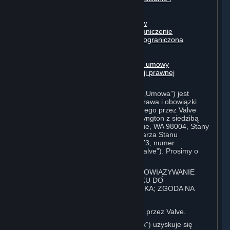
automatyzacja
Treści osób trzecich
Treści tworzone przez użytkowników
Wyłączenia odpowiedzialności; ograniczenie
odpowiedzialności; brak gwarancji; ograniczona
gwarancja i umowa
Zmiany niniejszej umowy
Okres obowiązywania i rozwiązanie umowy
Prawo właściwe/koszty reprezentacji prawnej
Postanowienia różne
Niniejsza Umowa Użytkownika Steam („Umowa”) jest
dokumentem prawnym, który określa prawa i obowiązki
użytkownika serwisu Steam prowadzonego przez Valve
Corporation, spółkę prawa stanu Waszyngton z siedzibą
pod adresem 10400 NE 4th St., Bellevue, WA 98004, Stany
Zjednoczone, zarejestrowaną u Sekretarza Stanu
Waszyngton pod numerem 60 22 90 773, numer
identyfikacyjny VAT EU 8260 00671 („Valve”). Prosimy o
uważne zapoznanie się z jej treścią.
1. REJESTRACJA UŻYTKOWNIKA; OBOWIĄZYWANIE
POSTANOWIEŃ UMOWY W STOSUNKU DO
UŻYTKOWNIKA; KONTO UŻYTKOWNIKA; ZGODA NA
ZAWARCIE UMÓW
⏶
Steam to serwis internetowy oferowany przez Valve.
Status użytkownika Steam („Użytkownik”) uzyskuje się