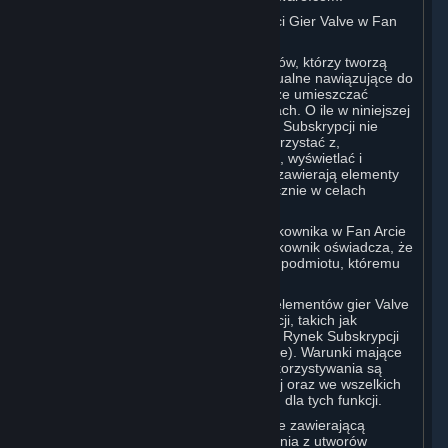
D. Licencja na Korzystanie z Zawartości Gier Valve w Fan
Artach
Valve docenia społeczność Użytkowników, którzy tworzą
utwory plastyczne, literackie i audiowizualne nawiązujące do
gier Valve („Fan Arty”). Użytkownik może umieszczać
zawartość gier Valve w swoich Fan Artach. O ile w niniejszej
sekcji lub w którymkolwiek z Warunków Subskrypcji nie
określono inaczej, Użytkownik może korzystać z,
zwielokrotniać, publikować, wykonywać, wyświetlać i
wprowadzać do obrotu Fan Arty, które zawierają elementy
gier Valve w dowolny sposób, ale wyłącznie w celach
niekomercyjnych.
W przypadku umieszczenia przez Użytkownika w Fan Arcie
jakichkolwiek treści osób trzecich, Użytkownik oświadcza, że
uzyskał wszystkie niezbędne prawa od podmiotu, któremu
przysługują.
Komercyjne wykorzystanie niektórych elementów gier Valve
jest dozwolone za pośrednictwem funkcji, takich jak
Warsztat Steam (Steam Workshop) lub Rynek Subskrypcji
Steam (Steam Subscription Marketplace). Warunki mające
zastosowanie w przypadku takiego wykorzystywania są
określone w sekcjach 3.D. i 6.B. poniżej oraz we wszelkich
Warunkach Subskrypcji przewidzianych dla tych funkcji.
Aby zapoznać się z polityką wideo Valve zawierającą
dodatkowe warunki dotyczące korzystania z utworów