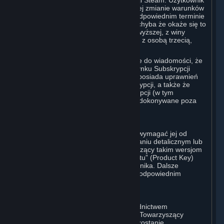
warunków lub funkcji Rynku Subskrypcji Steam. Użytkownik
zostanie powiadomiony o każdej istotnej zmianie warunków
lub dostępności Rynku Subskrypcji w odpowiednim terminie
przed wejściem takiej zmiany w życie, chyba że okaże się to
niemożliwe na skutek wystąpienia siły wyższej, z winy
Użytkownika lub zdarzenia związanego z osobą trzecią,
które pozostaje poza kontrolą Valve.
Użytkownik rozumie również i przyjmuje do wiadomości, że
Subskrypcje nabyte na jakimkolwiek Rynku Subskrypcji
stanowią prawa licencyjne oraz że nie posiada uprawnień
związanych z własnością takich Subskrypcji, a także że
Valve nie uznaje przenoszenia Subskrypcji (w tym
wynikającego z mocy prawa), które są dokonywane poza
serwisem Steam.
E. Zakupy Detaliczne
Valve może oferować Subskrypcję lub wymagać jej od
nabywców wersji produktów w opakowaniu detalicznym lub
wersji OEM produktów Valve. Towarzyszący takim wersjom
„Klucz CD” (CD-Key) lub „Klucz Produktu” (Product Key)
służą do aktywacji Subskrypcji Użytkownika. Dalsze
instrukcje zostaną dostarczone wraz z odpowiednim
produktem.
F. Autoryzowani Odsprzedawcy Steam
Subskrypcję można zamówić za pośrednictwem
autoryzowanego odsprzedawcy Valve. Towarzyszący
takiemu zamówieniu „Klucz Produktu” zostanie