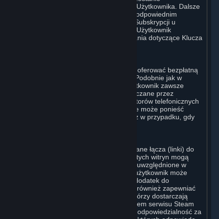
wykorzystany do aktywacji Subskrypcji Użytkownika. Dalsze
instrukcje zostaną dostarczone wraz z odpowiednim
produktem. W przypadku zamówienia Subskrypcji u
autoryzowanego odsprzedawcy Valve, Użytkownik
zobowiązuje się kierować wszelkie pytania dotyczące Klucza
Produktu do tego Sprzedawcy.
G. Darmowe Subskrypcje
W niektórych przypadkach Valve może oferować bezpłatną
Subskrypcję niektórych Treści i Usług. Podobnie jak w
przypadku wszystkich Subskrypcji, Użytkownik zawsze
ponosi odpowiedzialność za opłaty naliczane przez
dostawców usług internetowych, operatorów telefonicznych
oraz za inne opłaty za połączenie, które może ponieść
podczas korzystania ze Steam, również w przypadku, gdy
Valve oferuje bezpłatną Subskrypcję.
H. Witryny Osób Trzecich
W serwisie Steam mogą być udostępniane łącza (linki) do
innych witryn osób trzecich. Niektóre z tych witryn mogą
pobierać oddzielne opłaty, które nie są uwzględnione w
Subskrypcji lub innych opłatach, które użytkownik może
uiścić na rzecz Valve, i które stanowią dodatek do
Subskrypcji i takich opłat. Steam może również zapewniać
dostęp do dostawców zewnętrznych, którzy dostarczają
treści, towary lub usługi za pośrednictwem serwisu Steam
lub Internetu. Użytkownik ponosi pełną odpowiedzialność za