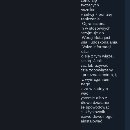
W uzupełnieniu oświadczeń o zrzeczeniu się
odpowiedzialności i postanowień dotyczących
ograniczenia odpowiedzialności za wszelkie
Oprogramowanie, o których mowa w sekcji 7 poniżej
(Wyłączenia Odpowiedzialności; Ograniczenie
Odpowiedzialności; Brak Gwarancji; Ograniczona
Gwarancja i Umowa) obowiązujących w stosownych
przypadkach, Użytkownik wyraźnie przyjmuje do
wiadomości, że Oprogramowanie w Wersji Beta jest
wydawane wyłącznie w celu testowania i udoskonalania,
w szczególności w celu przekazania Valve informacji
zwrotnej na temat jakości i użyteczności
Oprogramowania w Wersji Beta, a co się z tym wiąże,
zawiera błędy i nie jest wersją ostateczną. Jeśli
Użytkownik zdecyduje się zainstalować lub używać
Oprogramowania w Wersji Beta, będzie zobowiązany
używać go wyłącznie zgodnie z jego przeznaczeniem, tj.
do testowania i ulepszania, zgodnie z wymaganiami
systemowymi ustanowionymi dla danego
Oprogramowania w Wersji Beta oraz że w żadnym
wypadku Użytkownik nie będzie używać
Oprogramowania w Wersji Beta w systemie albo z
przeznaczeniem, w którym nieprawidłowe działanie
Oprogramowania w Wersji Beta może spowodować
jakąkolwiek szkodę. W szczególności Użytkownik
powinien posiadać pełne kopie zapasowe dowolnego
systemu, na którym zdecyduje się zainstalować
Oprogramowanie w Wersji Beta.