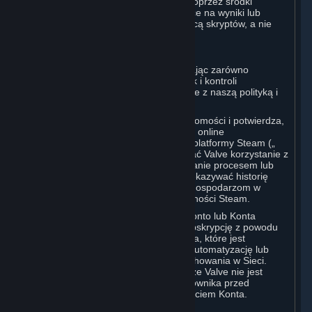
opinii koleżeńskich lub „nadzoru”) poprzez środki
zautomatyzowane, w tym wpływające na wyniki lub
zgłaszające użytkowników za pomocą skryptów, a nie
osądu na podstawie faktów.
D. Egzekwowanie
Możemy egzekwować ten zapis, używając zarówno
automatycznych metod wykrywania, jak i kontroli
prowadzonych przez człowieka, zgodnie z naszą polityką i
obowiązującym prawem.
Ponadto Użytkownik przyjmuje do wiadomości i potwierdza,
że każdy gospodarz wieloosobowej gry online
rozpowszechnianej za pośrednictwem platformy Steam („
Zewnętrzny Gospodarz") może zgłaszać Valve korzystanie z
Cheatów, nieautoryzowane manipulowanie procesem lub
jego automatyzację, a Valve może przekazywać historię
korzystania z Cheatów Zewnętrznym Gospodarzom w
zakresie określonym w Polityce Prywatności Steam.
Valve może ograniczyć lub zamknąć Konto lub Konta
Użytkownika bądź zakończyć daną Subskrypcję z powodu
jakiegokolwiek zachowania lub działania, które jest
niezgodne z prawem, stanowi Cheat, automatyzację lub
narusza Zasady Steam Dotyczące Zachowania w Sieci.
Użytkownik przyjmuje do wiadomości, że Valve nie jest
zobowiązana do powiadomienia Użytkownika przed
zakończeniem Subskrypcji lub zamknięciem Konta.
5. TREŚCI OSÓB TRZECICH
⏶