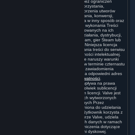
Valve i podmiotom z nią powiązanym, bez ograniczeń
terytorialnych, niewyłączne prawa do korzystania,
rozpowszechniania, modyfikowania, tworzenia utworów
zależnych, rozpowszechniania, przesyłania, konwersji,
tłumaczenia, nadawania i udostępniania w inny sposób oraz
publicznego wyświetlania i publicznego wykonania Treści
Tworzonych Przez Użytkownika i opracowanych na ich
podstawie utworów zależnych w celu działania, dystrybucji,
włączania do i promowania serwisu Steam, gier Steam lub
innych ofert Steam, w tym Subskrypcji. Niniejsza licencja
jest przyznawana Valve z chwilą przesłania treści do serwisu
Steam, na cały czas trwania praw własności intelektualnej.
Może ona zostać rozwiązana, jeśli Valve naruszy warunki
licencji i nie usunie takiego naruszenia w terminie czternastu
(14) dni od otrzymania od Użytkownika zawiadomienia
wysłanego do Działu Prawnego Valve na odpowiedni adres
Valve podany na tej stronie
Polityki Prywatności
.
Rozwiązanie wspomnianej licencji nie wpływa na prawa
sublicencjobiorców wynikające z jakiejkolwiek sublicencji
udzielonej przez Valve przed cofnięciem licencji. Valve jest
jedynym właścicielem utworów zależnych wytworzonych
przez Valve w oparciu o Treści Tworzonych Przez
Użytkownika, a zatem Valve jest uprawniona do udzielania
licencji na takie utwory zależne. Jeśli Użytkownik korzysta z
usługi przechowywania danych w chmurze Valve, udziela
Valve licencji na przechowywanie swoich danych w ramach
tej usługi. Valve może ustanawiać ograniczenia dotyczące
używanej przez Użytkownika przestrzeni dyskowej.