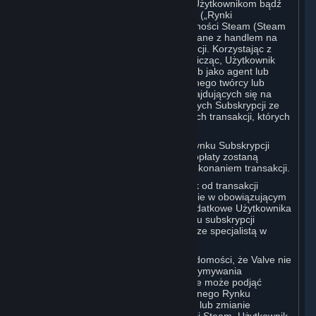
Użytkownikami, oferowanie ich innym Użytkownikom bądź
ich zamawianie u innych Użytkowników („Rynki
Subskrypcji”). Zarówno Rynek Społeczności Steam (Steam
Community Market), jak i funkcje związane z handlem na
Steam są przykładami Rynku Subskrypcji. Korzystając z
Rynków Subskrypcji lub w nich uczestnicząc, Użytkownik
upoważnia Valve, w imieniu własnym lub jako agent lub
licencjobiorca jakiegokolwiek zewnętrznego twórcy lub
wydawcy odpowiednich Subskrypcji znajdujących się na
Koncie Użytkownika, do przeniesienia tych Subskrypcji ze
swojego Konta w celu realizacji wszelkich transakcji, których
dokonuje.
Z tytułu transakcji dokonywanych na Rynku Subskrypcji
Valve może pobierać opłaty. Wszelkie opłaty zostaną
przedstawione Użytkownikowi przed dokonaniem transakcji.
Valve pobiera VAT / GST / inny podatek od transakcji
zawartych na Rynku Subskrypcji zgodnie w obowiązującym
prawem. Aby określić zobowiązania podatkowe Użytkownika
z tytułu działalności na dowolnym Rynku subskrypcji
Użytkownik powinien skonsultować się ze specjalistą w
dziedzinie podatków.
Użytkownik rozumie i przyjmuje do wiadomości, że Valve nie
ma obowiązku udostępniania bądź utrzymywania
jakiegokolwiek Rynku Subskrypcji. Valve może podjąć
decyzję o zaprzestaniu działania dowolnego Rynku
Subskrypcji, zmianie pobieranych opłat lub zmianie