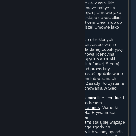
związane ze Sprzętem oprogramowanie oraz wszelkie
wirtualne przedmioty, które Użytkownik może nabyć na
Rynku Subskrypcji, są określane w niniejszej Umowie jako
„Treści i Usługi”; prawa do uzyskania dostępu do wszelkich
Treści i Usług dostępnych za pośrednictwem Steam lub do
korzystania z nich są określane w niniejszej Umowie jako
„Subskrypcje”.
Każda z Subskrypcji umożliwia dostęp do określonych
Treści i Usług. Dla niektórych Subskrypcji zastosowanie
mają dodatkowe warunki specyficzne dla danej Subskrypcji
[(„Warunki Subskrypcji”) na przykład umowa licencyjna
użytkownika końcowego dla konkretnej gry lub warunki
użytkowania dla konkretnego produktu lub funkcji Steam].
Ponadto dodatkowe warunki (na przykład procedury
dotyczące płatności i rozliczeń) mogą zostać opublikowane
na stronie
http://www.steampowered.com
lub w ramach
serwisu Steam („Zasady Korzystania”). Zasady Korzystania
obejmują Zasady Steam Dotyczące Zachowania w Sieci
dostępne pod adresem
http://steampowered.com/index.php?area=online_conduct
i
Politykę Zwrotów Steam dostępną pod adresem
http://store.steampowered.com/steam_refunds
. Warunki
Subskrypcji, Zasady Korzystania i Polityka Prywatności
Valve (którą można znaleźć pod adresem
http://www.valvesoftware.com/privacy.htm
) stają się wiążące
dla Użytkownika po wyrażeniu przez niego zgody na
obowiązywanie ich lub niniejszej Umowy lub w inny sposób