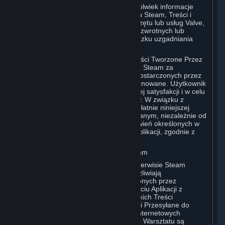
Jeśli Użytkownik przekaże Valve jakiekolwiek informacje
zwrotne lub sugestie dotyczące serwisu Steam, Treści i
Usług lub jakichkolwiek produktów, Sprzętu lub usług Valve,
Valve może korzystać z tych informacji zwrotnych lub
sugestii w dowolny sposób, bez obowiązku uzgadniania
sposobu korzystania z Użytkownikiem.
Użytkownik wyraża zgodę na to, że Treści Tworzone Przez
Użytkownika, które przesyła do serwisu Steam za
pośrednictwem interfejsów i narzędzi dostarczonych przez
Valve, będą w znacznym stopniu eksponowane. Użytkownik
potwierdza, że udostępnia je dla własnej satysfakcji i w celu
zdobycia uznania innych Użytkowników. W związku z
powyższym, Użytkownik udziela nieodpłatnie niniejszej
licencji Valve i podmiotom z nią powiązanym, niezależnie od
wszelkich innych odmiennych postanowień określonych w
Warunkach Korzystania z Konkretnej Aplikacji, zgodnie z
definicją zawartą w sekcji 6.B poniżej.
B. Treści Przesyłane do Warsztatu Steam
Niektóre gry lub aplikacje dostępne w serwisie Steam
(„Aplikacje z Obsługą Warsztatu”) umożliwiają
Użytkownikowi tworzenie Treści Tworzonych przez
Użytkownika na podstawie lub przy użyciu Aplikacji z
Obsługą Warsztatu oraz przesyłanie takich Treści
Tworzonych przez Użytkownika („Treści Przesyłane do
Warsztatu”) na jedną lub więcej stron internetowych
Warsztatu Steam. Treści Przesyłane do Warsztatu są