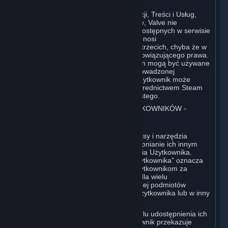
W odniesieniu do wszystkich Subskrypcji, Treści i Usług,
które nie zostały utworzone przez Valve, Valve nie
monitoruje takich treści osób trzecich dostępnych w serwisie
Steam lub z innych źródeł. Valve nie ponosi
odpowiedzialności za takie treści osób trzecich, chyba że w
zakresie przewidzianym przepisami obowiązującego prawa.
Chociaż niektóre aplikacje osób trzecich mogą być używane
przez przedsiębiorstwa na potrzeby prowadzonej
działalności gospodarczej, jednakże Użytkownik może
nabywać takie oprogramowanie za pośrednictwem Steam
wyłącznie do prywatnego użytku osobistego.
6. TREŚCI TWORZONE PRZEZ UŻYTKOWNIKÓW
⏶
A. Postanowienia Ogólne
Steam zapewnia Użytkownikowi interfejsy i narzędzia
umożliwiające tworzenie treści i udostępnianie ich innym
użytkownikom lub Valve, według uznania Użytkownika.
Określenie „Treści Tworzone Przez Użytkownika” oznacza
wszelkie treści udostępniane innym użytkownikom za
pośrednictwem funkcji serwisu Steam dla wielu
użytkowników bądź na rzecz Valve lub jej podmiotów
powiązanych poprzez Treści i Usługi Użytkownika lub w inny
sposób.
Przesyłając swoje treści do Steam w celu udostępnienia ich
innym użytkownikom lub Valve, Użytkownik przekazuje