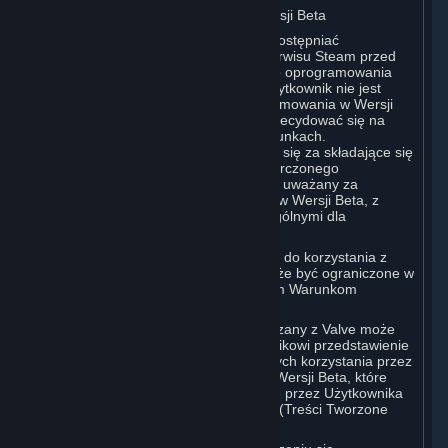
B. Licencja na Oprogramowanie w Wersji Beta
Valve może w dowolnym momencie udostępniać
oprogramowanie za pośrednictwem serwisu Steam przed
publiczną premierą komercyjną takiego oprogramowania
(„Oprogramowanie w Wersji Beta”). Użytkownik nie jest
zobowiązany do korzystania z Oprogramowania w Wersji
Beta, ale jeśli Valve je oferuje, może zdecydować się na
korzystanie z niego na poniższych warunkach.
Oprogramowanie w Wersji Beta uznaje się za składające się
z Treści i Usług, a każdy element dostarczonego
Oprogramowania w Wersji Beta będzie uważany za
Subskrypcję takiego Oprogramowania w Wersji Beta, z
następującymi postanowieniami szczególnymi dla
Oprogramowania w wersji beta:
Przysługujące Użytkownikowi prawo do korzystania z
Oprogramowania w Wersji Beta może być ograniczone w
czasie i może podlegać dodatkowym Warunkom
Subskrypcji;
Valve lub jakikolwiek podmiot powiązany z Valve może
zwrócić się o lub nakazać Użytkownikowi przedstawienie
sugestii, opinii lub danych dotyczących korzystania przez
Użytkownika z Oprogramowania w Wersji Beta, które
będą uznawane za Treści Tworzone przez Użytkownika
zgodnie z postanowieniami sekcji 6 (Treści Tworzone
przez Użytkownika) poniżej; oraz