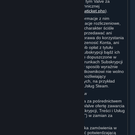
hasła, musi niezwłocznie powiadomić o tym Valve za
pośrednictwem formularza pomocy technicznej
(
https://support.steampowered.com/newticket.php
).
Konto Użytkownika, w tym wszelkie informacje z nim
związane (np. dane kontaktowe, informacje rozliczeniowe,
historia Konta i Subskrypcje itp.), mają charakter ściśle
osobisty. Użytkownik nie może zatem sprzedawać ani
pobierać od innych osób opłat z tytułu prawa do korzystania
ze swojego Konta ani w inny sposób przenosić Konta, ani
sprzedawać lub pobierać od innych osób opłat z tytułu
prawa do korzystania z jakichkolwiek Subskrypcji bądź ich
przenosić, chyba że zostało to wyraźnie dopuszczone w
niniejszej Umowie (w tym wszelkich Warunkach Subskrypcji
lub Zasadach Korzystania) bądź w inny sposób wyraźnie
dozwolone przez Valve. Co więcej, Użytkownikowi nie wolno
użytkować swojego Konta w sposób umożliwiający
naruszenie niniejszej Umowy przez innych, na przykład
poprzez komercyjne używanie Treści i Usług Steam.
D. Wyrażenie Zgody na Zawarcie Umów
Zamówienie złożone przez Użytkownika za pośrednictwem
serwisu Steam stanowi skierowaną do Valve ofertę zawarcia
umowy na dostawę zamówionych Subskrypcji, Treści i Usług
lub Sprzętu („Produktu” lub „Produktów”) w zamian za
zapłatę wskazanej ceny.
W momencie złożenia przez Użytkownika zamówienia w
serwisie Steam wyślemy mu wiadomość potwierdzającą