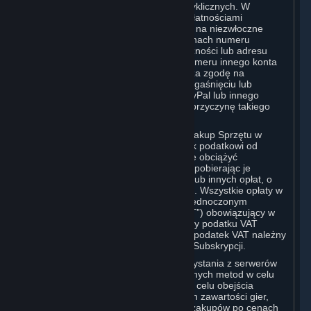
wszelkich stosownych kwot płatności cyklicznych. W
przypadku zamówienia Subskrypcji z Płatnościami
Cyklicznymi, Użytkownik wyraża zgodę na niezwłoczne
powiadomienie Valve o wszelkich zmianach numeru
rachunku karty kredytowej, daty jej ważności lub adresu
rozliczeniowego, konta PayPal bądź numeru innego konta
płatniczego. Użytkownik ponadto wyraża zgodę na
niezwłoczne powiadomienie Valve o wygaśnięciu lub
anulowaniu karty kredytowej, konta PayPal lub innego
rachunku płatniczego bez względu na przyczynę takiego
wygaśnięcia czy anulowania.
Jeśli korzystanie z serwisu Steam lub zakup Sprzętu w
serwisie Steam podlega jakiemukolwiek podatkowi od
użytkowania lub sprzedaży, Valve może obciążyć
Użytkownika również takimi podatkami pobierając je
dodatkowo w stosunku do Subskrypcji lub innych opłat, o
których mowa w Zasadach Korzystania. Wszystkie opłaty w
serwisie Steam w Unii Europejskiej i Zjednoczonym
Królestwie obejmują podatek VAT („VAT”) obowiązujący w
UE lub Zjednoczonym Królestwie. Kwoty podatku VAT
pobierane przez Valve odzwierciedlają podatek VAT należny
od wartości Treści i Usług, Sprzętu lub Subskrypcji.
Użytkownik zobowiązuje się do niekorzystania z serwerów
proxy dla maskowania adresu IP lub innych metod w celu
ukrycia miejsca zamieszkania, czy to w celu obejścia
ograniczeń geograficznych dotyczących zawartości gier,
składania zamówień lub dokonywania zakupów po cenach