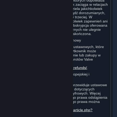
wszelkie odrębne opłaty, za uiszczenie których odpowiada
oraz za zobowiązania, które Użytkownik zaciąga w relacjach
z takimi osobami trzecimi. Valve nie udziela jakichkolwiek
zapewnień ani gwarancji, wyraźnych bądź dorozumianych,
dotyczących jakiejkolwiek witryny osoby trzeciej. W
szczególności Valve nie udziela jakichkolwiek zapewnień ani
gwarancji, że jakakolwiek usługa lub subskrypcja oferowana
za pośrednictwem dostawców zewnętrznych nie ulegnie
zmianie, nie zostanie zawieszona lub zakończona.
I. Zwroty i Prawo do Odstąpienia od Umowy
Bez uszczerbku dla jakichkolwiek praw ustawowych, które
mogą przysługiwać Użytkownikowi, Użytkownik może
wystąpić o zwrot pieniędzy za zamówienie lub zakupy w
Steam zgodnie z warunkami Polityki Zwrotów Valve
dostępnej pod adresem
http://store.steampowered.com/steam_refunds/
.
Informacja dla konsumentów z Unii Europejskiej i
Zjednoczonego Królestwa:
Prawo UE i Zjednoczonego Królestwa przewiduje ustawowe
prawo odstąpienia od niektórych umów dotyczących
towarów fizycznych i zamówień treści cyfrowych. Więcej
informacji na temat zakresu ustawowego prawa odstąpienia
od umowy i sposobów korzystania z tego prawa można
znaleźć pod adresem
https://support.steampowered.com/kb_article.php?
ref=8620-QYAL-4516
.