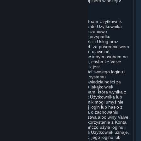
stają się dla niego wiążące, zgodnie z opisem w sekcji 8
(Zmiany niniejszej Umowy).
C. Konto Użytkownika
Po zakończeniu procesu rejestracji w Steam Użytkownik
tworzy swoje konto Steam („Konto”). Konto Użytkownika
może również zawierać informacje rozliczeniowe
przekazane przez Użytkownika Valve w przypadku
transakcji dotyczących Subskrypcji, Treści i Usług oraz
zakupu jakichkolwiek towarów fizycznych za pośrednictwem
Steam („Sprzętu”). Użytkownik nie może ujawniać,
udostępniać ani w inny sposób zezwalać innym osobom na
korzystanie ze swojego hasła lub Konta, chyba że Valve
wyraźnie wyrazi na to zgodę. Użytkownik jest
odpowiedzialny za zachowanie poufności swojego loginu i
hasła oraz za bezpieczeństwo swojego systemu
komputerowego. Valve nie ponosi odpowiedzialności za
użycie hasła i Konta Użytkownika ani za jakąkolwiek
komunikację i aktywność w serwisie Steam, która wynika z
użycia loginu i hasła Użytkownika przez Użytkownika lub
jakąkolwiek inną osobę, której Użytkownik mógł umyślnie
albo w wyniku niedbalstwa ujawnić swój login lub hasło z
naruszeniem niniejszego postanowienia o zachowaniu
poufności. O ile nie wynika to z niedbalstwa albo winy Valve,
Valve nie ponosi odpowiedzialności za korzystanie z Konta
Użytkownika przez osobę, która oszukańczo użyła loginu i
hasła Użytkownika bez jego zgody. Jeśli Użytkownik uznaje,
że mogło dojść do naruszenia poufności jego loginu lub