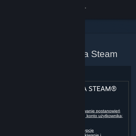
Zaloguj się
Sklep
Społeczność
Strona domowa
Umowa użytkownika Steam
Informacje
Wsparcie
UMOWA UŻYTKOWNIKA STEAM®
Zmień język
Spis treści:
Pobierz aplikację mobilną Steam
Rejestracja użytkownika; obowiązywanie postanowień
umowy w stosunku do użytkownika; konto użytkownika;
Wersja przeglądarkowa
zgoda na zawarcie umów
Licencje
Rozliczenia, płatności i inne subskrypcje
Zasady postępowania w sieci, oszukiwanie i