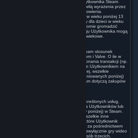
poprzez dokonanie rejestracji konta użytkownika Steam.
Niniejsza Umowa wchodzi w życie z chwilą wyrażenia przez
Użytkownika zgody na niniejsze postanowienia.
Użytkownikiem nie może zostać osoba w wieku poniżej 13
lat. Serwis Steam nie jest przeznaczony dla dzieci w wieku
poniżej 13 lat, a Valve nie będzie świadomie gromadzić
danych osobowych takich dzieci. W kraju Użytkownika mogą
obowiązywać dodatkowe ograniczenia wiekowe.
A. Strona Zawierająca Umowę
W przypadku wszelkich interakcji ze Steam stosunek
umowny istnieje pomiędzy Użytkownikiem i Valve. O ile w
niniejszej umowie lub w momencie dokonania transakcji (np.
w przypadku transakcji zawartej z innym Użytkownikiem na
Rynku Subskrypcji) nie wskazano inaczej, wszelkie
transakcje dotyczące Subskrypcji (zdefiniowanych poniżej)
dokonywane przez Użytkownika w Steam dotyczą zakupów
dokonywanych od Valve.
B. Sprzęt, Subskrypcje; Treści i Usługi
Użytkownik może uzyskać dostęp do określonych usług,
oprogramowania i treści dostępnych dla Użytkowników lub
zakupić określony Sprzęt (zdefiniowany poniżej) w Steam.
Oprogramowanie klienta Steam oraz wszelkie inne
oprogramowanie, treści i aktualizacje, które Użytkownik
pobiera lub do których uzyskuje dostęp za pośrednictwem
Steam, w tym w szczególności, choć niewyłącznie gry wideo
oraz zawarte w grach treści Valve lub osób trzecich,