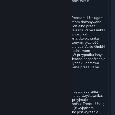
Użytkownik wyraża zgodę na otrzymywanie faktur
sprzedaży drogą elektroniczną.
E. Przetwarzanie płatności
Przetwarzanie płatności związanych z Treściami i Usługami
lub Sprzętem zakupionym w serwisie Steam dokonywane
jest bezpośrednio przez Valve Corporation albo przez
należącą w całości do Valve jej spółkę zależną Valve GmbH
i.L. w imieniu Valve Corporation, w zależności od
zastosowanej metody płatności. Jeśli karta Użytkownika
została wydana poza Stanami Zjednoczonymi, płatność
Użytkownika może zostać przetworzona przez Valve GmbH
i.L. w imieniu Valve Corporation za pośrednictwem
europejskiego agenta rozliczeniowego. W przypadku innych
rodzajów zakupów płatność będzie pobierana bezpośrednio
przez Valve Corporation. W każdym przypadku dostawa
Treści i Usług oraz Sprzętu jest realizowana przez Valve
Corporation.
2. LICENCJE
⏶
A. Ogólna Licencja na Treści i Usługi
Steam i Subskrypcja (Subskrypcje) wymagają pobrania i
zainstalowania Treści i Usług na komputerze Użytkownika.
Valve niniejszym udziela, a Użytkownik przyjmuje
niewyłączną licencję i prawo do korzystania z Treści i Usług
do osobistego, niekomercyjnego użytku (z wyjątkiem
przypadków, w których użycie komercyjne jest wyraźnie