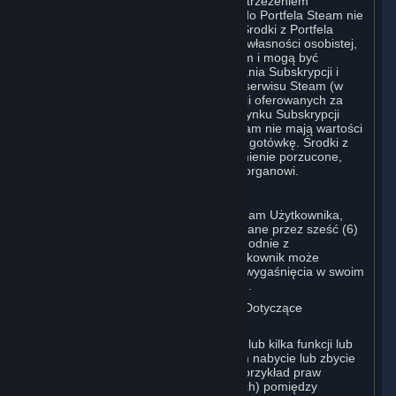
Portfela Steam, i kupując Sprzęt. Z zastrzeżeniem
postanowień sekcji 3.I, środki dodane do Portfela Steam nie
podlegają zwrotowi ani przeniesieniu. Środki z Portfela
Steam nie stanowią przedmiotu prawa własności osobistej,
nie mają wartości poza serwisem Steam i mogą być
wykorzystywane wyłącznie do zamawiania Subskrypcji i
powiązanych treści za pośrednictwem serwisu Steam (w
tym między innymi gier i innych aplikacji oferowanych za
pośrednictwem Sklepu Steam lub na Rynku Subskrypcji
Steam) i Sprzętu. Środki z Portfela Steam nie mają wartości
pieniężnej i nie można ich wymienić na gotówkę. Środki z
Portfela Steam, które są uważane za mienie porzucone,
mogą zostać przekazane właściwemu organowi.
Informacja dla Użytkowników z Japonii:
Wszelkie środki dodane do Portfela Steam Użytkownika,
które nie zostały przez niego wykorzystane przez sześć (6)
miesięcy od daty dodania, wygasną, zgodnie z
wymaganiami prawa japońskiego. Użytkownik może
zobaczyć swoje środki wraz z ich datą wygaśnięcia w swoim
Portfelu Steam na swoim koncie Steam.
D. Handel Subskrypcjami i Transakcje Dotyczące
Subskrypcji Pomiędzy Użytkownikami
Platforma Steam może zawierać jedną lub kilka funkcji lub
witryn, które umożliwiają Użytkownikom nabycie lub zbycie
określonych rodzajów Subskrypcji (na przykład praw
licencyjnych do przedmiotów wirtualnych) pomiędzy