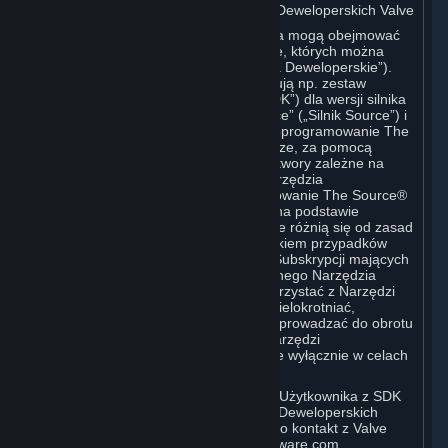
C. Licencja na Korzystanie z Narzędzi Deweloperskich Valve
Subskrypcja (Subskrypcje) Użytkownika mogą obejmować
dostęp do różnorodnych narzędzi Valve, których można
używać do tworzenia treści („Narzędzia Deweloperskie”).
Narzędzia Deweloperskie Valve obejmują np. zestaw
narzędzi programistycznych Valve („SDK”) dla wersji silnika
gry komputerowej znanego jako „Source” („Silnik Source”) i
powiązanego edytora Valve Hammer, oprogramowanie The
Source® Filmmaker lub narzędzia w grze, za pomocą
których można edytować lub tworzyć utwory zależne na
podstawie gry Valve. Poszczególne Narzędzia
Deweloperskie (na przykład oprogramowanie The Source®
Filmmaker) mogą być dystrybuowane na podstawie
odrębnych Warunków Subskrypcji, które różnią się od zasad
określonych w niniejszej sekcji. Z wyjątkiem przypadków
określonych w odrębnych Warunkach Subskrypcji mających
zastosowanie do korzystania z określonego Narzędzia
Deweloperskiego, Użytkownik może korzystać z Narzędzi
Deweloperskich i może korzystać z, zwielokrotniać,
publikować, wykonywać, wyświetlać i wprowadzać do obrotu
wszelkie treści tworzone za pomocą Narzędzi
Deweloperskich, w dowolny sposób, ale wyłącznie w celach
niekomercyjnych.
W przypadku chęci skorzystania przez Użytkownika z SDK
dla Silnika Source lub innych Narzędzi Deweloperskich
Valve do celów komercyjnych, prosimy o kontakt z Valve
pod adresem sourceengine@valvesoftware.com.