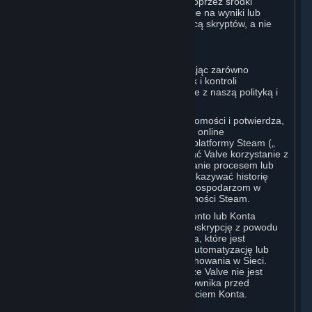
opinii koleżeńskich lub „nadzoru”) poprzez środki
zautomatyzowane, w tym wpływające na wyniki lub
zgłaszające użytkowników za pomocą skryptów, a nie
osądu na podstawie faktów.
D. Egzekwowanie
Możemy egzekwować ten zapis, używając zarówno
automatycznych metod wykrywania, jak i kontroli
prowadzonych przez człowieka, zgodnie z naszą polityką i
obowiązującym prawem.
Ponadto Użytkownik przyjmuje do wiadomości i potwierdza,
że każdy gospodarz wieloosobowej gry online
rozpowszechnianej za pośrednictwem platformy Steam („
Zewnętrzny Gospodarz") może zgłaszać Valve korzystanie z
Cheatów, nieautoryzowane manipulowanie procesem lub
jego automatyzację, a Valve może przekazywać historię
korzystania z Cheatów Zewnętrznym Gospodarzom w
zakresie określonym w Polityce Prywatności Steam.
Valve może ograniczyć lub zamknąć Konto lub Konta
Użytkownika bądź zakończyć daną Subskrypcję z powodu
jakiegokolwiek zachowania lub działania, które jest
niezgodne z prawem, stanowi Cheat, automatyzację lub
narusza Zasady Steam Dotyczące Zachowania w Sieci.
Użytkownik przyjmuje do wiadomości, że Valve nie jest
zobowiązana do powiadomienia Użytkownika przed
zakończeniem Subskrypcji lub zamknięciem Konta.
5. TREŚCI OSÓB TRZECICH
⏶