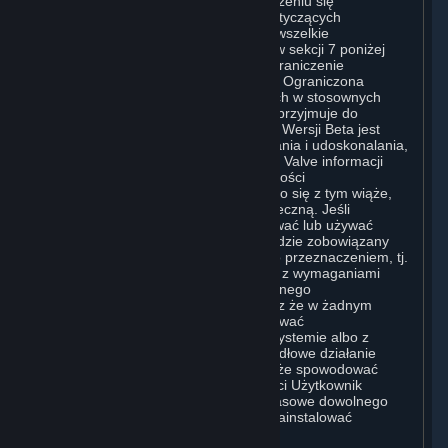
W uzupełnieniu oświadczeń o zrzeczeniu się
odpowiedzialności i postanowień dotyczących
ograniczenia odpowiedzialności za wszelkie
Oprogramowanie, o których mowa w sekcji 7 poniżej
(Wyłączenia Odpowiedzialności; Ograniczenie
Odpowiedzialności; Brak Gwarancji; Ograniczona
Gwarancja i Umowa) obowiązujących w stosownych
przypadkach, Użytkownik wyraźnie przyjmuje do
wiadomości, że Oprogramowanie w Wersji Beta jest
wydawane wyłącznie w celu testowania i udoskonalania,
w szczególności w celu przekazania Valve informacji
zwrotnej na temat jakości i użyteczności
Oprogramowania w Wersji Beta, a co się z tym wiąże,
zawiera błędy i nie jest wersją ostateczną. Jeśli
Użytkownik zdecyduje się zainstalować lub używać
Oprogramowania w Wersji Beta, będzie zobowiązany
używać go wyłącznie zgodnie z jego przeznaczeniem, tj.
do testowania i ulepszania, zgodnie z wymaganiami
systemowymi ustanowionymi dla danego
Oprogramowania w Wersji Beta oraz że w żadnym
wypadku Użytkownik nie będzie używać
Oprogramowania w Wersji Beta w systemie albo z
przeznaczeniem, w którym nieprawidłowe działanie
Oprogramowania w Wersji Beta może spowodować
jakąkolwiek szkodę. W szczególności Użytkownik
powinien posiadać pełne kopie zapasowe dowolnego
systemu, na którym zdecyduje się zainstalować
Oprogramowanie w Wersji Beta.