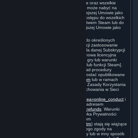
związane ze Sprzętem oprogramowanie oraz wszelkie
wirtualne przedmioty, które Użytkownik może nabyć na
Rynku Subskrypcji, są określane w niniejszej Umowie jako
„Treści i Usługi”; prawa do uzyskania dostępu do wszelkich
Treści i Usług dostępnych za pośrednictwem Steam lub do
korzystania z nich są określane w niniejszej Umowie jako
„Subskrypcje”.
Każda z Subskrypcji umożliwia dostęp do określonych
Treści i Usług. Dla niektórych Subskrypcji zastosowanie
mają dodatkowe warunki specyficzne dla danej Subskrypcji
[(„Warunki Subskrypcji”) na przykład umowa licencyjna
użytkownika końcowego dla konkretnej gry lub warunki
użytkowania dla konkretnego produktu lub funkcji Steam].
Ponadto dodatkowe warunki (na przykład procedury
dotyczące płatności i rozliczeń) mogą zostać opublikowane
na stronie
http://www.steampowered.com
lub w ramach
serwisu Steam („Zasady Korzystania”). Zasady Korzystania
obejmują Zasady Steam Dotyczące Zachowania w Sieci
dostępne pod adresem
http://steampowered.com/index.php?area=online_conduct
i
Politykę Zwrotów Steam dostępną pod adresem
http://store.steampowered.com/steam_refunds
. Warunki
Subskrypcji, Zasady Korzystania i Polityka Prywatności
Valve (którą można znaleźć pod adresem
http://www.valvesoftware.com/privacy.htm
) stają się wiążące
dla Użytkownika po wyrażeniu przez niego zgody na
obowiązywanie ich lub niniejszej Umowy lub w inny sposób