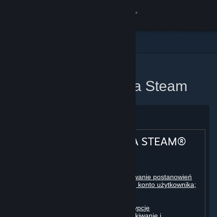
Zaloguj się
Sklep
Społeczność
Strona domowa
Umowa użytkownika Steam
Informacje
Wsparcie
UMOWA UŻYTKOWNIKA STEAM®
Zmień język
Spis treści:
Pobierz aplikację mobilną Steam
Rejestracja użytkownika; obowiązywanie postanowień
umowy w stosunku do użytkownika; konto użytkownika;
Wersja przeglądarkowa
zgoda na zawarcie umów
Licencje
Rozliczenia, płatności i inne subskrypcje
Zasady postępowania w sieci, oszukiwanie i