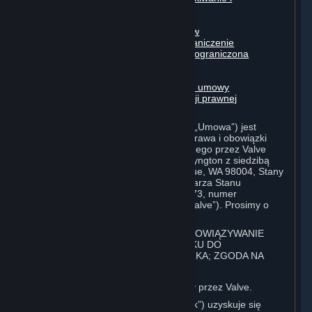
automatyzacja
Treści osób trzecich
Treści tworzone przez użytkowników
Wyłączenia odpowiedzialności; ograniczenie
odpowiedzialności; brak gwarancji; ograniczona
gwarancja i umowa
Zmiany niniejszej umowy
Okres obowiązywania i rozwiązanie umowy
Prawo właściwe/koszty reprezentacji prawnej
Postanowienia różne
Niniejsza Umowa Użytkownika Steam („Umowa”) jest
dokumentem prawnym, który określa prawa i obowiązki
użytkownika serwisu Steam prowadzonego przez Valve
Corporation, spółkę prawa stanu Waszyngton z siedzibą
pod adresem 10400 NE 4th St., Bellevue, WA 98004, Stany
Zjednoczone, zarejestrowaną u Sekretarza Stanu
Waszyngton pod numerem 60 22 90 773, numer
identyfikacyjny VAT EU 8260 00671 („Valve”). Prosimy o
uważne zapoznanie się z jej treścią.
1. REJESTRACJA UŻYTKOWNIKA; OBOWIĄZYWANIE
POSTANOWIEŃ UMOWY W STOSUNKU DO
UŻYTKOWNIKA; KONTO UŻYTKOWNIKA; ZGODA NA
ZAWARCIE UMÓW
⏶
Steam to serwis internetowy oferowany przez Valve.
Status użytkownika Steam („Użytkownik”) uzyskuje się