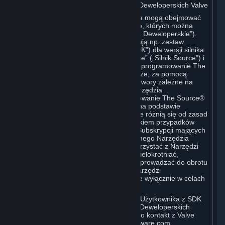
C. Licencja na Korzystanie z Narzędzi Deweloperskich Valve
Subskrypcja (Subskrypcje) Użytkownika mogą obejmować
dostęp do różnorodnych narzędzi Valve, których można
używać do tworzenia treści („Narzędzia Deweloperskie”).
Narzędzia Deweloperskie Valve obejmują np. zestaw
narzędzi programistycznych Valve („SDK”) dla wersji silnika
gry komputerowej znanego jako „Source” („Silnik Source”) i
powiązanego edytora Valve Hammer, oprogramowanie The
Source® Filmmaker lub narzędzia w grze, za pomocą
których można edytować lub tworzyć utwory zależne na
podstawie gry Valve. Poszczególne Narzędzia
Deweloperskie (na przykład oprogramowanie The Source®
Filmmaker) mogą być dystrybuowane na podstawie
odrębnych Warunków Subskrypcji, które różnią się od zasad
określonych w niniejszej sekcji. Z wyjątkiem przypadków
określonych w odrębnych Warunkach Subskrypcji mających
zastosowanie do korzystania z określonego Narzędzia
Deweloperskiego, Użytkownik może korzystać z Narzędzi
Deweloperskich i może korzystać z, zwielokrotniać,
publikować, wykonywać, wyświetlać i wprowadzać do obrotu
wszelkie treści tworzone za pomocą Narzędzi
Deweloperskich, w dowolny sposób, ale wyłącznie w celach
niekomercyjnych.
W przypadku chęci skorzystania przez Użytkownika z SDK
dla Silnika Source lub innych Narzędzi Deweloperskich
Valve do celów komercyjnych, prosimy o kontakt z Valve
pod adresem sourceengine@valvesoftware.com.