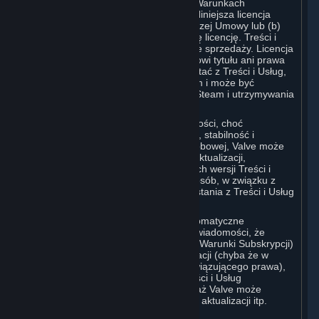
dozwolone w niniejszej Umowie lub w Warunkach
Subskrypcji mających zastosowanie). Niniejsza licencja
wygasa z chwilą (a) rozwiązania niniejszej Umowy lub (b)
zakończenia Subskrypcji obejmującej tę licencję. Treści i
Usługi stanowią przedmiot licencji, a nie sprzedaży. Licencja
Użytkownika nie przyznaje Użytkownikowi tytułu ani prawa
własności do Treści i Usług. Aby korzystać z Treści i Usług,
Użytkownik musi posiadać Konto Steam i może być
zobowiązany do uruchomienia klienta Steam i utrzymywania
połączenia z Internetem.
Z powodów obejmujących w szczególności, choć
niewyłącznie, bezpieczeństwo systemu, stabilność i
interoperacyjność w trybie gry wieloosobowej, Valve może
potrzebować dokonać automatycznej aktualizacji,
wstępnego pobrania, utworzenia nowych wersji Treści i
Usług lub udoskonalenia ich w inny sposób, w związku z
czym wymagania systemowe do korzystania z Treści i Usług
mogą z czasem ulec zmianie.
Użytkownik wyraża zgodę na takie automatyczne
aktualizacje. Użytkownik przyjmuje do wiadomości, że
niniejsza Umowa (w tym obowiązujące Warunki Subskrypcji)
nie uprawnia go do przyszłych aktualizacji (chyba że w
zakresie wymaganym przepisami obowiązującego prawa),
nowych wersji lub innych ulepszeń Treści i Usług
związanych z daną Subskrypcją, chociaż Valve może
zdecydować się na dostarczanie takich aktualizacji itp.
wedle własnego uznania.