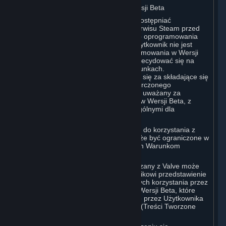
B. Licencja na Oprogramowanie w Wersji Beta
Valve może w dowolnym momencie udostępniać
oprogramowanie za pośrednictwem serwisu Steam przed
publiczną premierą komercyjną takiego oprogramowania
(„Oprogramowanie w Wersji Beta”). Użytkownik nie jest
zobowiązany do korzystania z Oprogramowania w Wersji
Beta, ale jeśli Valve je oferuje, może zdecydować się na
korzystanie z niego na poniższych warunkach.
Oprogramowanie w Wersji Beta uznaje się za składające się
z Treści i Usług, a każdy element dostarczonego
Oprogramowania w Wersji Beta będzie uważany za
Subskrypcję takiego Oprogramowania w Wersji Beta, z
następującymi postanowieniami szczególnymi dla
Oprogramowania w wersji beta:
Przysługujące Użytkownikowi prawo do korzystania z
Oprogramowania w Wersji Beta może być ograniczone w
czasie i może podlegać dodatkowym Warunkom
Subskrypcji;
Valve lub jakikolwiek podmiot powiązany z Valve może
zwrócić się o lub nakazać Użytkownikowi przedstawienie
sugestii, opinii lub danych dotyczących korzystania przez
Użytkownika z Oprogramowania w Wersji Beta, które
będą uznawane za Treści Tworzone przez Użytkownika
zgodnie z postanowieniami sekcji 6 (Treści Tworzone
przez Użytkownika) poniżej; oraz