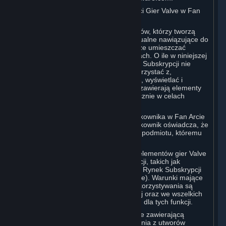
D. Licencja na Korzystanie z Zawartości Gier Valve w Fan
Artach
Valve docenia społeczność Użytkowników, którzy tworzą
utwory plastyczne, literackie i audiowizualne nawiązujące do
gier Valve („Fan Arty”). Użytkownik może umieszczać
zawartość gier Valve w swoich Fan Artach. O ile w niniejszej
sekcji lub w którymkolwiek z Warunków Subskrypcji nie
określono inaczej, Użytkownik może korzystać z,
zwielokrotniać, publikować, wykonywać, wyświetlać i
wprowadzać do obrotu Fan Arty, które zawierają elementy
gier Valve w dowolny sposób, ale wyłącznie w celach
niekomercyjnych.
W przypadku umieszczenia przez Użytkownika w Fan Arcie
jakichkolwiek treści osób trzecich, Użytkownik oświadcza, że
uzyskał wszystkie niezbędne prawa od podmiotu, któremu
przysługują.
Komercyjne wykorzystanie niektórych elementów gier Valve
jest dozwolone za pośrednictwem funkcji, takich jak
Warsztat Steam (Steam Workshop) lub Rynek Subskrypcji
Steam (Steam Subscription Marketplace). Warunki mające
zastosowanie w przypadku takiego wykorzystywania są
określone w sekcjach 3.D. i 6.B. poniżej oraz we wszelkich
Warunkach Subskrypcji przewidzianych dla tych funkcji.
Aby zapoznać się z polityką wideo Valve zawierającą
dodatkowe warunki dotyczące korzystania z utworów