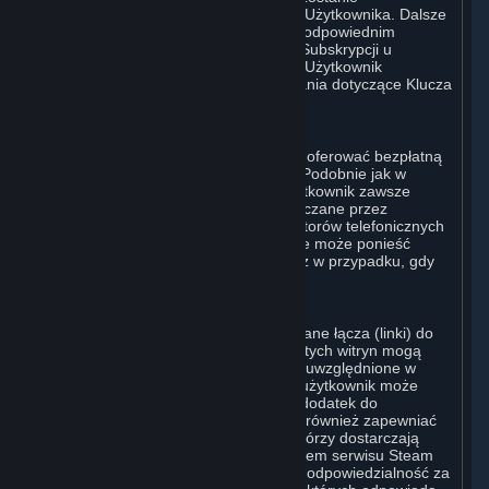
wykorzystany do aktywacji Subskrypcji Użytkownika. Dalsze
instrukcje zostaną dostarczone wraz z odpowiednim
produktem. W przypadku zamówienia Subskrypcji u
autoryzowanego odsprzedawcy Valve, Użytkownik
zobowiązuje się kierować wszelkie pytania dotyczące Klucza
Produktu do tego Sprzedawcy.
G. Darmowe Subskrypcje
W niektórych przypadkach Valve może oferować bezpłatną
Subskrypcję niektórych Treści i Usług. Podobnie jak w
przypadku wszystkich Subskrypcji, Użytkownik zawsze
ponosi odpowiedzialność za opłaty naliczane przez
dostawców usług internetowych, operatorów telefonicznych
oraz za inne opłaty za połączenie, które może ponieść
podczas korzystania ze Steam, również w przypadku, gdy
Valve oferuje bezpłatną Subskrypcję.
H. Witryny Osób Trzecich
W serwisie Steam mogą być udostępniane łącza (linki) do
innych witryn osób trzecich. Niektóre z tych witryn mogą
pobierać oddzielne opłaty, które nie są uwzględnione w
Subskrypcji lub innych opłatach, które użytkownik może
uiścić na rzecz Valve, i które stanowią dodatek do
Subskrypcji i takich opłat. Steam może również zapewniać
dostęp do dostawców zewnętrznych, którzy dostarczają
treści, towary lub usługi za pośrednictwem serwisu Steam
lub Internetu. Użytkownik ponosi pełną odpowiedzialność za