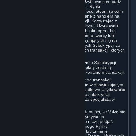
Użytkownikami, oferowanie ich innym Użytkownikom bądź
ich zamawianie u innych Użytkowników („Rynki
Subskrypcji”). Zarówno Rynek Społeczności Steam (Steam
Community Market), jak i funkcje związane z handlem na
Steam są przykładami Rynku Subskrypcji. Korzystając z
Rynków Subskrypcji lub w nich uczestnicząc, Użytkownik
upoważnia Valve, w imieniu własnym lub jako agent lub
licencjobiorca jakiegokolwiek zewnętrznego twórcy lub
wydawcy odpowiednich Subskrypcji znajdujących się na
Koncie Użytkownika, do przeniesienia tych Subskrypcji ze
swojego Konta w celu realizacji wszelkich transakcji, których
dokonuje.
Z tytułu transakcji dokonywanych na Rynku Subskrypcji
Valve może pobierać opłaty. Wszelkie opłaty zostaną
przedstawione Użytkownikowi przed dokonaniem transakcji.
Valve pobiera VAT / GST / inny podatek od transakcji
zawartych na Rynku Subskrypcji zgodnie w obowiązującym
prawem. Aby określić zobowiązania podatkowe Użytkownika
z tytułu działalności na dowolnym Rynku subskrypcji
Użytkownik powinien skonsultować się ze specjalistą w
dziedzinie podatków.
Użytkownik rozumie i przyjmuje do wiadomości, że Valve nie
ma obowiązku udostępniania bądź utrzymywania
jakiegokolwiek Rynku Subskrypcji. Valve może podjąć
decyzję o zaprzestaniu działania dowolnego Rynku
Subskrypcji, zmianie pobieranych opłat lub zmianie