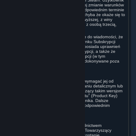
warunków lub funkcji Rynku Subskrypcji Steam. Użytkownik
zostanie powiadomiony o każdej istotnej zmianie warunków
lub dostępności Rynku Subskrypcji w odpowiednim terminie
przed wejściem takiej zmiany w życie, chyba że okaże się to
niemożliwe na skutek wystąpienia siły wyższej, z winy
Użytkownika lub zdarzenia związanego z osobą trzecią,
które pozostaje poza kontrolą Valve.
Użytkownik rozumie również i przyjmuje do wiadomości, że
Subskrypcje nabyte na jakimkolwiek Rynku Subskrypcji
stanowią prawa licencyjne oraz że nie posiada uprawnień
związanych z własnością takich Subskrypcji, a także że
Valve nie uznaje przenoszenia Subskrypcji (w tym
wynikającego z mocy prawa), które są dokonywane poza
serwisem Steam.
E. Zakupy Detaliczne
Valve może oferować Subskrypcję lub wymagać jej od
nabywców wersji produktów w opakowaniu detalicznym lub
wersji OEM produktów Valve. Towarzyszący takim wersjom
„Klucz CD” (CD-Key) lub „Klucz Produktu” (Product Key)
służą do aktywacji Subskrypcji Użytkownika. Dalsze
instrukcje zostaną dostarczone wraz z odpowiednim
produktem.
F. Autoryzowani Odsprzedawcy Steam
Subskrypcję można zamówić za pośrednictwem
autoryzowanego odsprzedawcy Valve. Towarzyszący
takiemu zamówieniu „Klucz Produktu” zostanie