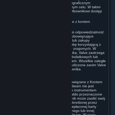
innych niż obowiązujące w regionie geograficznym
Użytkownika, czy też w jakimkolwiek innym celu. W takim
przypadku Valve może zablokować Użytkownikowi dostęp
do Konta.
B. Odpowiedzialność za opłaty związane z kontem
Użytkownika
Użytkownik jako posiadacz Konta ponosi odpowiedzialność
za wszelkie naliczone opłaty, w tym za obowiązujące
podatki, oraz za wszystkie zamówienia lub zakupy
dokonane przez siebie lub dowolną osobę korzystającą z
jego Konta, w tym członków rodziny lub znajomych. W
przypadku anulowania Konta Użytkownika, Valve zastrzega
sobie prawo do naliczenia opłat, opłat dodatkowych lub
kosztów poniesionych przed anulowaniem. Wszelkie zaległe
lub nieopłacone Konta muszą zostać rozliczone zanim Valve
zezwoli na ponowną rejestrację Użytkownika.
C. Portfel Steam
Steam może udostępnić saldo konta powiązane z Kontem
Użytkownika („Portfel Steam”). Portfel Steam nie jest
rachunkiem bankowym ani jakimkolwiek instrumentem
płatniczym. Działa jako przedpłacone saldo przeznaczone
do zamawiania Treści i Usług. Użytkownik może zasilić swój
Portfel Steam, do maksymalnej kwoty określonej przez
Valve, środkami z karty kredytowej, przepłaconej karty
płatniczej, przy pomocy kodu promocyjnego lub innej
metody płatności akceptowanej przez Steam. W ciągu