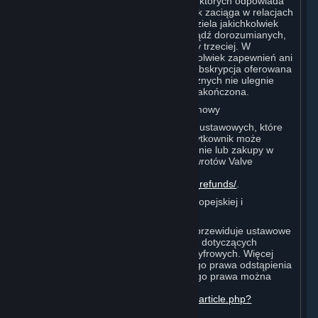
wszelkie odrębne opłaty, za uiszczenie których odpowiada
oraz za zobowiązania, które Użytkownik zaciąga w relacjach
z takimi osobami trzecimi. Valve nie udziela jakichkolwiek
zapewnień ani gwarancji, wyraźnych bądź dorozumianych,
dotyczących jakiejkolwiek witryny osoby trzeciej. W
szczególności Valve nie udziela jakichkolwiek zapewnień ani
gwarancji, że jakakolwiek usługa lub subskrypcja oferowana
za pośrednictwem dostawców zewnętrznych nie ulegnie
zmianie, nie zostanie zawieszona lub zakończona.
I. Zwroty i Prawo do Odstąpienia od Umowy
Bez uszczerbku dla jakichkolwiek praw ustawowych, które
mogą przysługiwać Użytkownikowi, Użytkownik może
wystąpić o zwrot pieniędzy za zamówienie lub zakupy w
Steam zgodnie z warunkami Polityki Zwrotów Valve
dostępnej pod adresem
http://store.steampowered.com/steam_refunds/
.
Informacja dla konsumentów z Unii Europejskiej i
Zjednoczonego Królestwa:
Prawo UE i Zjednoczonego Królestwa przewiduje ustawowe
prawo odstąpienia od niektórych umów dotyczących
towarów fizycznych i zamówień treści cyfrowych. Więcej
informacji na temat zakresu ustawowego prawa odstąpienia
od umowy i sposobów korzystania z tego prawa można
znaleźć pod adresem
https://support.steampowered.com/kb_article.php?
ref=8620-QYAL-4516
.