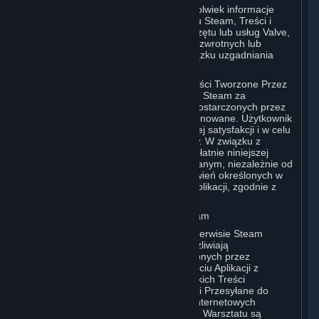
Jeśli Użytkownik przekaże Valve jakiekolwiek informacje
zwrotne lub sugestie dotyczące serwisu Steam, Treści i
Usług lub jakichkolwiek produktów, Sprzętu lub usług Valve,
Valve może korzystać z tych informacji zwrotnych lub
sugestii w dowolny sposób, bez obowiązku uzgadniania
sposobu korzystania z Użytkownikiem.
Użytkownik wyraża zgodę na to, że Treści Tworzone Przez
Użytkownika, które przesyła do serwisu Steam za
pośrednictwem interfejsów i narzędzi dostarczonych przez
Valve, będą w znacznym stopniu eksponowane. Użytkownik
potwierdza, że udostępnia je dla własnej satysfakcji i w celu
zdobycia uznania innych Użytkowników. W związku z
powyższym, Użytkownik udziela nieodpłatnie niniejszej
licencji Valve i podmiotom z nią powiązanym, niezależnie od
wszelkich innych odmiennych postanowień określonych w
Warunkach Korzystania z Konkretnej Aplikacji, zgodnie z
definicją zawartą w sekcji 6.B poniżej.
B. Treści Przesyłane do Warsztatu Steam
Niektóre gry lub aplikacje dostępne w serwisie Steam
(„Aplikacje z Obsługą Warsztatu”) umożliwiają
Użytkownikowi tworzenie Treści Tworzonych przez
Użytkownika na podstawie lub przy użyciu Aplikacji z
Obsługą Warsztatu oraz przesyłanie takich Treści
Tworzonych przez Użytkownika („Treści Przesyłane do
Warsztatu”) na jedną lub więcej stron internetowych
Warsztatu Steam. Treści Przesyłane do Warsztatu są