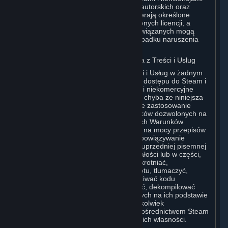
międzynarodowymi dotyczącymi praw autorskich oraz
innymi przepisami. Treści i Usługi zawierają określone
materiały stanowiące przedmiot udzielonych licencji, a
licencjodawcy Valve i jej podmiotów powiązanych mogą
chronić przysługujące im prawa w przypadku naruszenia
niniejszej Umowy.
G. Ograniczenia Dotyczące Korzystania z Treści i Usług
Użytkownik nie może korzystać z Treści i Usług w żadnym
celu innym niż uzyskanie dozwolonego dostępu do Steam i
Subskrypcji Użytkownika oraz osobiste i niekomercyjne
korzystanie z Subskrypcji Użytkownika, chyba że niniejsza
Umowa lub Warunki Subskrypcji mające zastosowanie
stanowią inaczej. Z wyjątkiem przypadków dozwolonych na
mocy niniejszej Umowy (w tym wszelkich Warunków
Subskrypcji lub Zasad Korzystania) lub na mocy przepisów
obowiązującego prawa uchylających obowiązywanie
niniejszych ograniczeń, bez uzyskania uprzedniej pisemnej
zgody Valve Użytkownik nie może, w całości lub w części,
kopiować, wykonywać fotokopii, zwielokrotniać,
rozpowszechniać, wprowadzać do obrotu, tłumaczyć,
dokonywać inżynierii wstecznej, pozyskiwać kodu
źródłowego, modyfikować, demontować, dekompilować
Treści i Usług, tworzyć utworów zależnych na ich podstawie
ani usuwać z Treści i Usług lub jakiegokolwiek
oprogramowania udostępnianego za pośrednictwem Steam
informacji bądź oznaczeń dotyczących ich własności.