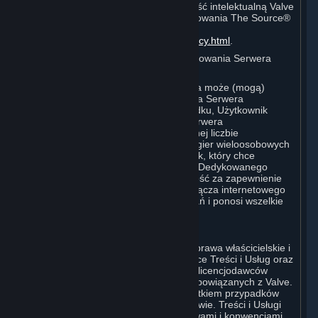
audiowizualnych zawierających własność intelektualną Valve
lub utworzonych za pomocą oprogramowania The Source®
Filmmaker, proszę odwiedzić stronę
http://www.valvesoftware.com/videopolicy.html
.
E. Licencja na Korzystanie z Oprogramowania Serwera
Dedykowanego Valve
Subskrypcja (Subskrypcje) Użytkownika może (mogą)
obejmować dostęp do Oprogramowania Serwera
Dedykowanego Valve. W takim przypadku, Użytkownik
może korzystać z Oprogramowania Serwera
Dedykowanego Valve na nieograniczonej liczbie
komputerów w celu hostowania online gier wieloosobowych
będących produktami Valve. Użytkownik, który chce
korzystać z Oprogramowania Serwera Dedykowanego
Valve, ponosi wyłączną odpowiedzialność za zapewnienie
dostępu do Internetu, przepustowości łącza internetowego
lub sprzętu używanego do takich działań i ponosi wszelkie
koszty z tym związane.
F. Własność Treści i Usług
Wszelki tytuł prawny, a także wszelkie prawa właścicielskie i
prawa własności intelektualnej dotyczące Treści i Usług oraz
wszelkich ich kopii należą do Valve lub licencjodawców
Valve albo licencjodawców podmiotów powiązanych z Valve.
Wszelkie prawa są zastrzeżone, z wyjątkiem przypadków
wyraźnie określonych w niniejszej Umowie. Treści i Usługi
są chronione prawem autorskim, umowami i konwencjami