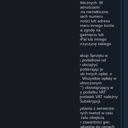
wszelkich stosownych kwot płatności cyklicznych. W
przypadku zamówienia Subskrypcji z Płatnościami
Cyklicznymi, Użytkownik wyraża zgodę na niezwłoczne
powiadomienie Valve o wszelkich zmianach numeru
rachunku karty kredytowej, daty jej ważności lub adresu
rozliczeniowego, konta PayPal bądź numeru innego konta
płatniczego. Użytkownik ponadto wyraża zgodę na
niezwłoczne powiadomienie Valve o wygaśnięciu lub
anulowaniu karty kredytowej, konta PayPal lub innego
rachunku płatniczego bez względu na przyczynę takiego
wygaśnięcia czy anulowania.
Jeśli korzystanie z serwisu Steam lub zakup Sprzętu w
serwisie Steam podlega jakiemukolwiek podatkowi od
użytkowania lub sprzedaży, Valve może obciążyć
Użytkownika również takimi podatkami pobierając je
dodatkowo w stosunku do Subskrypcji lub innych opłat, o
których mowa w Zasadach Korzystania. Wszystkie opłaty w
serwisie Steam w Unii Europejskiej i Zjednoczonym
Królestwie obejmują podatek VAT („VAT”) obowiązujący w
UE lub Zjednoczonym Królestwie. Kwoty podatku VAT
pobierane przez Valve odzwierciedlają podatek VAT należny
od wartości Treści i Usług, Sprzętu lub Subskrypcji.
Użytkownik zobowiązuje się do niekorzystania z serwerów
proxy dla maskowania adresu IP lub innych metod w celu
ukrycia miejsca zamieszkania, czy to w celu obejścia
ograniczeń geograficznych dotyczących zawartości gier,
składania zamówień lub dokonywania zakupów po cenach