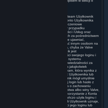
stają się dla niego wiążące, zgodnie z opisem w sekcji 8
(Zmiany niniejszej Umowy).
C. Konto Użytkownika
Po zakończeniu procesu rejestracji w Steam Użytkownik
tworzy swoje konto Steam („Konto”). Konto Użytkownika
może również zawierać informacje rozliczeniowe
przekazane przez Użytkownika Valve w przypadku
transakcji dotyczących Subskrypcji, Treści i Usług oraz
zakupu jakichkolwiek towarów fizycznych za pośrednictwem
Steam („Sprzętu”). Użytkownik nie może ujawniać,
udostępniać ani w inny sposób zezwalać innym osobom na
korzystanie ze swojego hasła lub Konta, chyba że Valve
wyraźnie wyrazi na to zgodę. Użytkownik jest
odpowiedzialny za zachowanie poufności swojego loginu i
hasła oraz za bezpieczeństwo swojego systemu
komputerowego. Valve nie ponosi odpowiedzialności za
użycie hasła i Konta Użytkownika ani za jakąkolwiek
komunikację i aktywność w serwisie Steam, która wynika z
użycia loginu i hasła Użytkownika przez Użytkownika lub
jakąkolwiek inną osobę, której Użytkownik mógł umyślnie
albo w wyniku niedbalstwa ujawnić swój login lub hasło z
naruszeniem niniejszego postanowienia o zachowaniu
poufności. O ile nie wynika to z niedbalstwa albo winy Valve,
Valve nie ponosi odpowiedzialności za korzystanie z Konta
Użytkownika przez osobę, która oszukańczo użyła loginu i
hasła Użytkownika bez jego zgody. Jeśli Użytkownik uznaje,
że mogło dojść do naruszenia poufności jego loginu lub