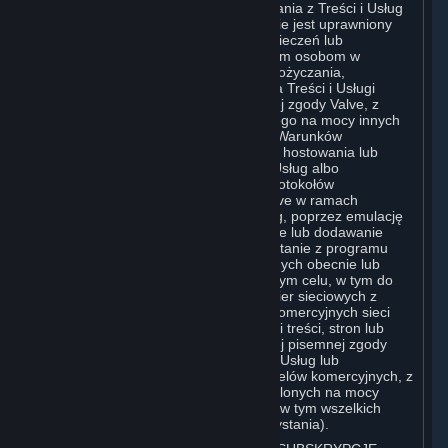
Użytkownik jest uprawniony do korzystania z Treści i Usług
na własny użytek osobisty, natomiast nie jest uprawniony
do: (i) sprzedaży, ustanawiania zabezpieczeń lub
przekazywania kopii Treści i Usług innym osobom w
jakikolwiek sposób, jak również do wypożyczania,
wynajmowania lub udzielania licencji na Treści i Usługi
innym osobom bez uprzedniej pisemnej zgody Valve, z
wyjątkiem zakresu wyraźnie dozwolonego na mocy innych
postanowień niniejszej Umowy (w tym Warunków
Subskrypcji lub Zasad Korzystania); (ii) hostowania lub
świadczenia usług dobierania Treści i Usług albo
emulowania bądź przekierowywania protokołów
komunikacyjnych używanych przez Valve w ramach
dowolnej funkcji sieciowej Treści i Usług, poprzez emulację
protokołów, tunelowanie, modyfikowanie lub dodawanie
komponentów do Treści i Usług, korzystanie z programu
narzędziowego lub innych technik znanych obecnie lub
opracowanych w przyszłości, w dowolnym celu, w tym do
internetowych rozgrywek sieciowych, gier sieciowych z
wykorzystaniem komercyjnych lub niekomercyjnych sieci
gier lub w ramach części sieci agregacji treści, stron lub
serwisów internetowych, bez uprzedniej pisemnej zgody
Valve; lub (iii) wykorzystywania Treści i Usług lub
jakiejkolwiek ich części do dowolnych celów komercyjnych, z
wyjątkiem przypadków wyraźnie dozwolonych na mocy
innych postanowień niniejszej Umowy (w tym wszelkich
Warunków Subskrypcji lub Zasad Korzystania).