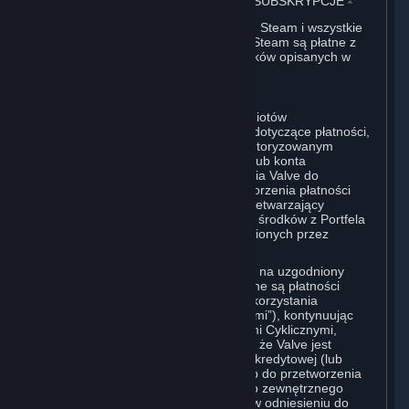
3. ROZLICZENIA, PŁATNOŚCI I INNE SUBSKRYPCJE
⏶
Wszystkie opłaty ponoszone w serwisie Steam i wszystkie
zakupy dokonane za pomocą Portfela Steam są płatne z
góry i ostateczne, z wyjątkiem przypadków opisanych w
sekcjach 3.I i 7 poniżej.
A. Autoryzacja Płatności
Przekazując Valve lub jednemu z podmiotów
przetwarzających płatności informacje dotyczące płatności,
Użytkownik oświadcza Valve, że jest autoryzowanym
użytkownikiem karty, kodu PIN, klucza lub konta
powiązanego z tą płatnością i upoważnia Valve do
obciążenia karty kredytowej lub przetworzenia płatności
przez wybrany zewnętrzny podmiot przetwarzający
płatności w odniesieniu do Subskrypcji, środków z Portfela
Steam, Sprzętu lub innych opłat poniesionych przez
Użytkownika.
W przypadku subskrypcji zamawianych na uzgodniony
okres użytkowania, za które dokonywane są płatności
cykliczne z tytułu możliwości dalszego korzystania
(„Subskrypcje z Płatnościami Cyklicznymi”), kontynuując
korzystanie z Subskrypcji z Płatnościami Cyklicznymi,
Użytkownik wyraża zgodę i potwierdza, że Valve jest
upoważniona do obciążenia jego karty kredytowej (lub
Portfela Steam, jeśli został zasilony) lub do przetworzenia
płatności za pomocą dowolnego innego zewnętrznego
podmiotu przetwarzającego płatności, w odniesieniu do