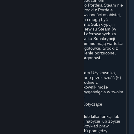
Portfela Steam, i kupując Sprzęt. Z zastrzeżeniem
postanowień sekcji 3.I, środki dodane do Portfela Steam nie
podlegają zwrotowi ani przeniesieniu. Środki z Portfela
Steam nie stanowią przedmiotu prawa własności osobistej,
nie mają wartości poza serwisem Steam i mogą być
wykorzystywane wyłącznie do zamawiania Subskrypcji i
powiązanych treści za pośrednictwem serwisu Steam (w
tym między innymi gier i innych aplikacji oferowanych za
pośrednictwem Sklepu Steam lub na Rynku Subskrypcji
Steam) i Sprzętu. Środki z Portfela Steam nie mają wartości
pieniężnej i nie można ich wymienić na gotówkę. Środki z
Portfela Steam, które są uważane za mienie porzucone,
mogą zostać przekazane właściwemu organowi.
Informacja dla Użytkowników z Japonii:
Wszelkie środki dodane do Portfela Steam Użytkownika,
które nie zostały przez niego wykorzystane przez sześć (6)
miesięcy od daty dodania, wygasną, zgodnie z
wymaganiami prawa japońskiego. Użytkownik może
zobaczyć swoje środki wraz z ich datą wygaśnięcia w swoim
Portfelu Steam na swoim koncie Steam.
D. Handel Subskrypcjami i Transakcje Dotyczące
Subskrypcji Pomiędzy Użytkownikami
Platforma Steam może zawierać jedną lub kilka funkcji lub
witryn, które umożliwiają Użytkownikom nabycie lub zbycie
określonych rodzajów Subskrypcji (na przykład praw
licencyjnych do przedmiotów wirtualnych) pomiędzy