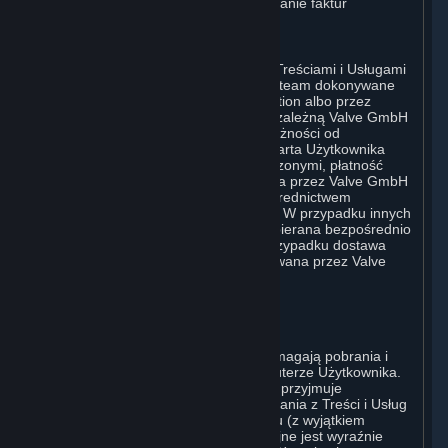
Użytkownik wyraża zgodę na otrzymywanie faktur
sprzedaży drogą elektroniczną.
E. Przetwarzanie płatności
Przetwarzanie płatności związanych z Treściami i Usługami
lub Sprzętem zakupionym w serwisie Steam dokonywane
jest bezpośrednio przez Valve Corporation albo przez
należącą w całości do Valve jej spółkę zależną Valve GmbH
i.L. w imieniu Valve Corporation, w zależności od
zastosowanej metody płatności. Jeśli karta Użytkownika
została wydana poza Stanami Zjednoczonymi, płatność
Użytkownika może zostać przetworzona przez Valve GmbH
i.L. w imieniu Valve Corporation za pośrednictwem
europejskiego agenta rozliczeniowego. W przypadku innych
rodzajów zakupów płatność będzie pobierana bezpośrednio
przez Valve Corporation. W każdym przypadku dostawa
Treści i Usług oraz Sprzętu jest realizowana przez Valve
Corporation.
2. LICENCJE
⏶
A. Ogólna Licencja na Treści i Usługi
Steam i Subskrypcja (Subskrypcje) wymagają pobrania i
zainstalowania Treści i Usług na komputerze Użytkownika.
Valve niniejszym udziela, a Użytkownik przyjmuje
niewyłączną licencję i prawo do korzystania z Treści i Usług
do osobistego, niekomercyjnego użytku (z wyjątkiem
przypadków, w których użycie komercyjne jest wyraźnie