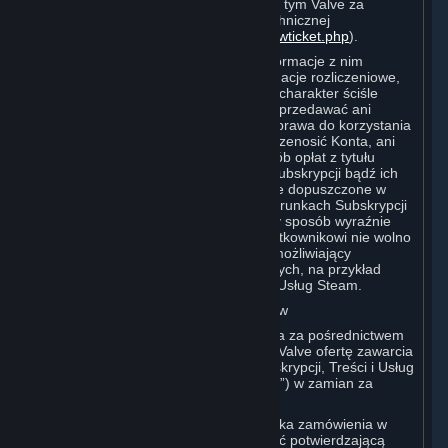
hasła, musi niezwłocznie powiadomić o tym Valve za
pośrednictwem formularza pomocy technicznej
(
https://support.steampowered.com/newticket.php
).
Konto Użytkownika, w tym wszelkie informacje z nim
związane (np. dane kontaktowe, informacje rozliczeniowe,
historia Konta i Subskrypcje itp.), mają charakter ściśle
osobisty. Użytkownik nie może zatem sprzedawać ani
pobierać od innych osób opłat z tytułu prawa do korzystania
ze swojego Konta ani w inny sposób przenosić Konta, ani
sprzedawać lub pobierać od innych osób opłat z tytułu
prawa do korzystania z jakichkolwiek Subskrypcji bądź ich
przenosić, chyba że zostało to wyraźnie dopuszczone w
niniejszej Umowie (w tym wszelkich Warunkach Subskrypcji
lub Zasadach Korzystania) bądź w inny sposób wyraźnie
dozwolone przez Valve. Co więcej, Użytkownikowi nie wolno
użytkować swojego Konta w sposób umożliwiający
naruszenie niniejszej Umowy przez innych, na przykład
poprzez komercyjne używanie Treści i Usług Steam.
D. Wyrażenie Zgody na Zawarcie Umów
Zamówienie złożone przez Użytkownika za pośrednictwem
serwisu Steam stanowi skierowaną do Valve ofertę zawarcia
umowy na dostawę zamówionych Subskrypcji, Treści i Usług
lub Sprzętu („Produktu” lub „Produktów”) w zamian za
zapłatę wskazanej ceny.
W momencie złożenia przez Użytkownika zamówienia w
serwisie Steam wyślemy mu wiadomość potwierdzającą