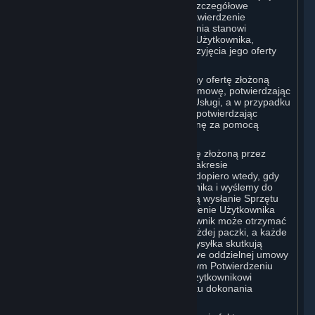
otrzymanie zamówienia i zawierającą szczegółowe
informacje dotyczące zamówienia („Potwierdzenie
Zamówienia”). Potwierdzenie Zamówienia stanowi
potwierdzenie otrzymania zamówienia Użytkownika,
natomiast nie stanowi potwierdzenia przyjęcia jego oferty
zawarcia umowy.
W przypadku Treści i Usług przyjmujemy ofertę złożoną
przez Użytkownika i zawieramy z nim umowę, potwierdzając
transakcję i udostępniając mu Treści i Usługi, a w przypadku
zamówień przedpremierowych jedynie potwierdzając
transakcję i pobierając odpowiednią cenę za pomocą
metody płatności Użytkownika.
W przypadku Sprzętu przyjmiemy ofertę złożoną przez
Użytkownika i dokonamy transakcji w zakresie
zamówionego przez niego przedmiotu dopiero wtedy, gdy
dokonamy wysyłki Sprzętu do Użytkownika i wyślemy do
niego wiadomość e-mail potwierdzającą wysłanie Sprzętu
(„Potwierdzenie Wysyłki”). Jeśli zamówienie Użytkownika
jest wysyłane w kilku paczkach, Użytkownik może otrzymać
oddzielne Potwierdzenie Wysyłki dla każdej paczki, a każde
Potwierdzenie Wysyłki i odpowiednia wysyłka skutkują
zawarciem między Użytkownikiem i Valve oddzielnej umowy
sprzedaży Sprzętu wskazanego w danym Potwierdzeniu
Wysyłki. Wszelki Sprzęt dostarczony Użytkownikowi
pozostaje własnością Valve do momentu dokonania
płatności w pełnej wysokości.