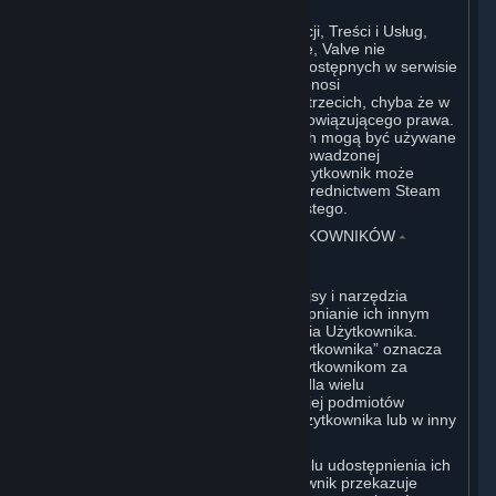
W odniesieniu do wszystkich Subskrypcji, Treści i Usług,
które nie zostały utworzone przez Valve, Valve nie
monitoruje takich treści osób trzecich dostępnych w serwisie
Steam lub z innych źródeł. Valve nie ponosi
odpowiedzialności za takie treści osób trzecich, chyba że w
zakresie przewidzianym przepisami obowiązującego prawa.
Chociaż niektóre aplikacje osób trzecich mogą być używane
przez przedsiębiorstwa na potrzeby prowadzonej
działalności gospodarczej, jednakże Użytkownik może
nabywać takie oprogramowanie za pośrednictwem Steam
wyłącznie do prywatnego użytku osobistego.
6. TREŚCI TWORZONE PRZEZ UŻYTKOWNIKÓW
⏶
A. Postanowienia Ogólne
Steam zapewnia Użytkownikowi interfejsy i narzędzia
umożliwiające tworzenie treści i udostępnianie ich innym
użytkownikom lub Valve, według uznania Użytkownika.
Określenie „Treści Tworzone Przez Użytkownika” oznacza
wszelkie treści udostępniane innym użytkownikom za
pośrednictwem funkcji serwisu Steam dla wielu
użytkowników bądź na rzecz Valve lub jej podmiotów
powiązanych poprzez Treści i Usługi Użytkownika lub w inny
sposób.
Przesyłając swoje treści do Steam w celu udostępnienia ich
innym użytkownikom lub Valve, Użytkownik przekazuje