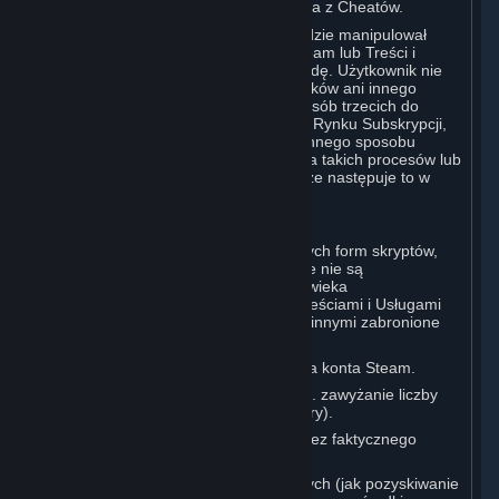
zapobiegania lub zgłaszania korzystania z Cheatów.
Użytkownik zobowiązuje się, że nie będzie manipulował
procesami uruchamiania i działania Steam lub Treści i
Usług, chyba że Valve wyrazi na to zgodę. Użytkownik nie
może korzystać z Cheatów, modów, haków ani innego
nieautoryzowanego oprogramowania osób trzecich do
modyfikowania jakiegokolwiek procesu Rynku Subskrypcji,
procesu tworzenia konta Steam bądź innego sposobu
interakcji z procesami lub kontrolowania takich procesów lub
interfejsu Treści i Usług Steam, chyba że następuje to w
zakresie wyraźnie dozwolonym.
C. Automatyzacja
Użytkownikowi nie wolno używać żadnych form skryptów,
botów, makr ani innych systemów, które nie są
kontrolowane bezpośrednio przez człowieka
(„Automatyzacja”) w celu interakcji z Treściami i Usługami
Steam w żaden sposób, w tym między innymi zabronione
jest:
Automatyzowanie procesu tworzenia konta Steam.
Fałszowanie statystyk rozgrywki (np. zawyżanie liczby
zwycięstw lub porażek, PD, czasu gry).
Zdobywanie nagród lub postępów bez faktycznego
udziału Użytkownika.
Korzystanie z systemów arbitrażowych (jak pozyskiwanie