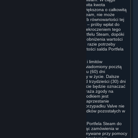
dwudziestu czterech (24) godzin całkowita kwota
przechowywana w Portfelu Steam, powiększona o całkowitą
kwotę wydaną przy pomocy Portfela Steam, nie może
łącznie przekroczyć kwoty 2000 USD lub równowartości tej
kwoty w obowiązującej lokalnej walucie – próby wpłat do
Portfela Steam, które skutkowałyby przekroczeniem tego
limitu, nie zostaną zaksięgowane w Portfelu Steam, dopóki
aktywność Użytkownika nie spowoduje obniżenia wartości
salda poniżej tego limitu. Valve może w razie potrzeby
zmieniać lub ustanawiać odmienne wartości salda Portfela
Steam i limity jego wykorzystania.
O każdej zmianie salda Portfela Steam i limitów
wykorzystania Użytkownik zostanie powiadomiony pocztą
elektroniczną w terminie sześćdziesięciu (60) dni
kalendarzowych przed wejściem zmiany w życie. Dalsze
korzystanie z Konta Steam przez ponad trzydzieści (30) dni
kalendarzowych po wejściu zmian w życie będzie oznaczać
ich akceptację. Jeśli Użytkownik nie wyraża zgody na
zmiany, jedynym przysługującym mu środkiem jest
zamknięcie swojego Konta Steam lub zaprzestanie
korzystania z Portfela Steam. W takim przypadku Valve nie
ma obowiązku zwrotu jakichkolwiek środków pozostałych w
Portfelu Steam Użytkownika.
Użytkownik może wykorzystać środki z Portfela Steam do
zamówienia Subskrypcji, w tym składając zamówienia w
grze, gdy włączone są transakcje wykonywane przy pomocy