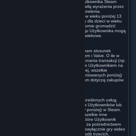
poprzez dokonanie rejestracji konta użytkownika Steam.
Niniejsza Umowa wchodzi w życie z chwilą wyrażenia przez
Użytkownika zgody na niniejsze postanowienia.
Użytkownikiem nie może zostać osoba w wieku poniżej 13
lat. Serwis Steam nie jest przeznaczony dla dzieci w wieku
poniżej 13 lat, a Valve nie będzie świadomie gromadzić
danych osobowych takich dzieci. W kraju Użytkownika mogą
obowiązywać dodatkowe ograniczenia wiekowe.
A. Strona Zawierająca Umowę
W przypadku wszelkich interakcji ze Steam stosunek
umowny istnieje pomiędzy Użytkownikiem i Valve. O ile w
niniejszej umowie lub w momencie dokonania transakcji (np.
w przypadku transakcji zawartej z innym Użytkownikiem na
Rynku Subskrypcji) nie wskazano inaczej, wszelkie
transakcje dotyczące Subskrypcji (zdefiniowanych poniżej)
dokonywane przez Użytkownika w Steam dotyczą zakupów
dokonywanych od Valve.
B. Sprzęt, Subskrypcje; Treści i Usługi
Użytkownik może uzyskać dostęp do określonych usług,
oprogramowania i treści dostępnych dla Użytkowników lub
zakupić określony Sprzęt (zdefiniowany poniżej) w Steam.
Oprogramowanie klienta Steam oraz wszelkie inne
oprogramowanie, treści i aktualizacje, które Użytkownik
pobiera lub do których uzyskuje dostęp za pośrednictwem
Steam, w tym w szczególności, choć niewyłącznie gry wideo
oraz zawarte w grach treści Valve lub osób trzecich,