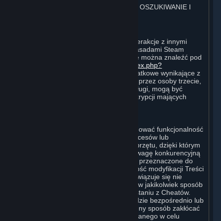
4. ZASADY POSTĘPOWANIA W SIECI, OSZUKIWANIE I
MANIPULOWANIE PROCESAMI
⏶
A. Zasady postępowania w sieci
Postępowanie Użytkownika w sieci i interakcje z innymi
Użytkownikami muszą być zgodne z Zasadami Steam
Dotyczącymi Zachowania w Sieci, które można znaleźć pod
adresem
http://steampowered.com/index.php?
area=online_conduct
. Wymagania dodatkowe wynikające z
warunków użytkowania ustanowionych przez osoby trzecie,
które hostują określone gry lub inne usługi, mogą być
również wskazane w Warunkach Subskrypcji mających
zastosowanie do danej Subskrypcji.
B. Oszukiwanie
Steam oraz Treści i Usługi mogą obejmować funkcjonalność
zaprojektowaną w celu identyfikacji procesów lub
funkcjonalności oprogramowania lub sprzętu, dzięki którym
gracze mogą uzyskać nieuczciwą przewagę konkurencyjną
podczas grania w wersje Treści i Usług przeznaczone do
rozgrywek wieloosobowych lub możliwość modyfikacji Treści
i Usług (tzw. Cheaty). Użytkownik zobowiązuje się nie
tworzyć Cheatów oraz nie wspomagać w jakikolwiek sposób
osób trzecich przy tworzeniu lub korzystaniu z Cheatów.
Użytkownik zobowiązuje się, że nie będzie bezpośrednio lub
pośrednio wyłączać, obchodzić lub w inny sposób zakłócać
działania oprogramowania zaprojektowanego w celu