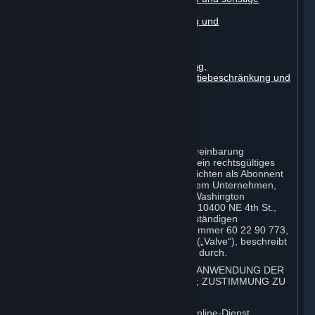
Abonnements
Verhalten im Online-Verkehr, Betrug und
Automatisierung
Inhalte Dritter
Vom Benutzer generierte Inhalte
Ausschlüsse, Haftungsbeschränkung,
Gewährleistungsausschluss, Garantiebeschränkung und
-vereinbarung
Vertragsänderungen
Laufzeit und Vertragsbeendigung
Geltendes Recht/Gerichtsstand
Schlussbestimmungen
Die vorliegende Steam-Abonnementvereinbarung
(nachfolgend die „Vereinbarung“) stellt ein rechtsgültiges
Dokument dar, das Ihre Rechte und Pflichten als Abonnent
von Steam über Valve Corporation, einem Unternehmen,
das dem Recht des US-Bundesstaats Washington
unterliegt, unter der Geschäftsadresse 10400 NE 4th St.,
Bellevue, WA 98004, USA und beim zuständigen
Washingtoner Ministerium unter der Nummer 60 22 90 773,
USt-IdNr. EU 8260 00671 registriert ist („Valve“), beschreibt
und regelt. Bitte lesen Sie sie sorgfältig durch.
1. REGISTRIERUNG ALS ABONNENT; ANWENDUNG DER
BEDINGUNGEN AUF SIE; IHR KONTO; ZUSTIMMUNG ZU
VEREINBARUNGEN
⏶
Steam ist ein von Valve angebotener Online-Dienst.