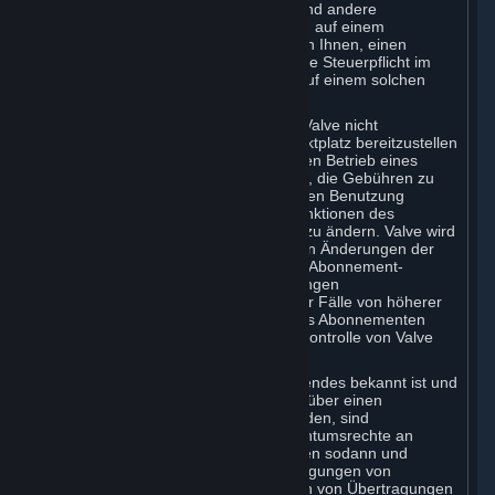
Umsatzsteuer, Mehrwertsteuer, GST und andere
anwendbare Steuern für Transaktionen auf einem
Abonnement-Marktplatz. Wir empfehlen Ihnen, einen
Steuerexperten zu konsultieren, um Ihre Steuerpflicht im
Zusammenhang mit Ihren Aktivitäten auf einem solchen
Abonnement-Marktplatz zu klären.
Sie verstehen und erkennen an, dass Valve nicht
verpflichtet ist, einen Abonnement-Marktplatz bereitzustellen
oder zu pflegen. Valve ist berechtigt, den Betrieb eines
Abonnement-Marktplatzes einzustellen, die Gebühren zu
ändern, die das Unternehmen für dessen Benutzung
erhebt, oder die Bedingungen oder Funktionen des
Abonnement-Marktplatzes von Steam zu ändern. Valve wird
Sie rechtzeitig vor dem Inkrafttreten von Änderungen der
Bestimmungen oder Verfügbarkeit des Abonnement-
Marktplatzes über wesentliche Änderungen
benachrichtigen. Eine Ausnahme gilt für Fälle von höherer
Gewalt oder bei einem Verschulden des Abonnementen
oder eines Dritten, die außerhalb der Kontrolle von Valve
liegen.
Sie bestätigen weiter, dass Ihnen Folgendes bekannt ist und
Sie es anerkennen: Abonnements, die über einen
Abonnement-Marktplatz erworben werden, sind
Lizenzrechte. Ihnen stehen keine Eigentumsrechte an
solchen Abonnements zu. Sie bestätigen sodann und
erkennen an, dass Valve keine Übertragungen von
Abonnements anerkennt (einschließlich von Übertragungen