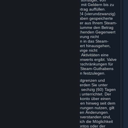
Werbeaktions-Code oder unter Einsatz sonstiger, von
Steam akzeptierter Zahlungsmethoden mit Geldern bis zu
einem von Valve festgelegten Höchstbetrag auffüllen.
Innerhalb eines Zeitraums von jeweils 24 (vierundzwanzig)
Stunden darf der in Ihrem Steam-Guthaben gespeicherte
Betrag zuzüglich des Gesamtbetrags der aus Ihrem Steam-
Guthaben getätigten Ausgaben in der Summe den Betrag
von USD 2.000 oder aber den entsprechenden Gegenwert
in der jeweils einschlägigen Landeswährung nicht
überschreiten – versuchte Einzahlungen in das Steam-
Guthaben, die über diesen Schwellenwert hinausgehen,
werden in Ihrem Steam-Guthaben so lange nicht
gutgeschrieben, bis sich aufgrund Ihrer Aktivitäten eine
Unterschreitung des besagten Schwellenwerts ergibt. Valve
ist berechtigt, zu gegebener Zeit die Einschränkungen für
Steam-Guthaben und die Nutzung des Steam-Guthabens
zu ändern und andere Einschränkungen festzulegen.
Über eine etwaige Änderung der Höchstgrenzen und
Höchstumsätze für Steam-Guthaben werden Sie unter
Beachtung einer Ankündigungsfrist von sechzig (60) Tagen
vor dem Wirksamwerden der Änderung unterrichtet. Der
Umstand, dass Sie Ihr Steam-Benutzerkonto über einen
Zeitraum von mehr als dreißig (30) Tagen hinweg seit dem
Wirksamwerden der betreffenden Änderungen nutzen, gilt
als Ihre Zustimmung zu den betreffenden Änderungen.
Wenn Sie mit den Änderungen nicht einverstanden sind,
steht Ihnen als Abhilferecht ausschließlich die Möglichkeit
der Kündigung Ihres Steam-Benutzerkontos oder der