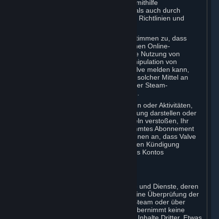
Wir können diese Bestimmung sowohl mithilfe
automatisierter Erkennungsmethoden als auch durch
manuelle Überprüfung gemäß unseren Richtlinien und
geltendem Recht durchsetzen.
Darüber hinaus erkennen Sie an und stimmen zu, dass
jeder Host eines über Steam vertriebenen Online-
Multiplayer-Spiels („externer Host“) Ihre Nutzung von
Mogelwerkzeugen oder unbefugte Manipulation von
Prozessen oder Automatisierung an Valve melden kann,
und dass Valve Ihre bisherige Nutzung solcher Mittel an
externe Hosts innerhalb der Grenzen der Steam-
Datenschutzrichtlinie weitergeben kann.
Valve kann bei rechtswidrigem Verhalten oder Aktivitäten,
die einen Cheat oder eine Automatisierung darstellen oder
gegen die Steam-Onlineverhaltensregeln verstoßen, Ihr
Konto bzw. Ihre Konten oder ein bestimmtes Abonnement
einschränken oder kündigen. Sie erkennen an, dass Valve
nicht verpflichtet ist, Sie vor einer solchen Kündigung
Ihres/Ihrer Abonnements und/oder Ihres Kontos
entsprechend in Kenntnis zu setzen.
5. INHALTE DRITTER
⏶
In Bezug auf alle Abonnements, Inhalte und Dienste, deren
Urheber nicht Valve ist, nimmt Valve keine Überprüfung der
Inhalte von Drittparteien vor, die über Steam oder über
andere Quellen verfügbar sind. Valve übernimmt keine
Verantwortung oder Haftung für solche Inhalte Dritter. Etwas