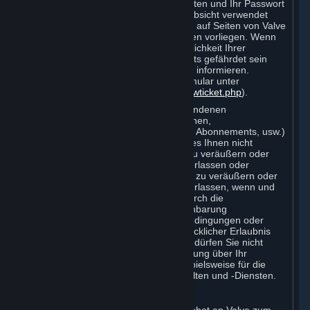
durch eine Person, die Ihre Anmeldedaten und Ihr Passwort
ohne Ihre Erlaubnis in betrügerischer Absicht verwendet
hat. Etwas anderes gilt nur dann, wenn auf Seiten von Valve
Fahrlässigkeit oder anderes Verschulden vorliegen. Wenn
Sie der Meinung sind, dass die Vertraulichkeit Ihrer
Anmeldedaten und/oder Ihres Passworts gefährdet sein
könnte, müssen Sie Valve unverzüglich informieren.
Verwenden Sie dafür das Support-Formular unter
(
https://support.steampowered.com/newticket.php
).
Ihr Benutzerkonto und alle damit verbundenen
Informationen (z. B.: Kontaktinformationen,
Rechnungsadresse, Kontenverlauf und Abonnements, usw.)
sind vertraulich. Dementsprechend ist es Ihnen nicht
gestattet, Ihr Nutzungsrecht an Dritte zu veräußern oder
Dritten entgeltlich zur Ausübung zu überlassen oder
gegebenenfalls Abonnements an Dritte zu veräußern oder
Dritten entgeltlich zur Ausübung zu überlassen, wenn und
soweit dies Ihnen nicht ausdrücklich durch die
Bestimmungen der vorliegenden Vereinbarung
(einschließlich etwaiger Abonnementbedingungen oder
Nutzungsregeln) oder aufgrund ausdrücklicher Erlaubnis
von Valve gestattet ist. Darüber hinaus dürfen Sie nicht
zulassen, dass andere diese Vereinbarung über Ihr
Benutzerkonto verletzen. Dies gilt beispielsweise für die
kommerzielle Nutzung von Steam-Inhalten und -Diensten.
D. Zustimmung zu Vereinbarungen