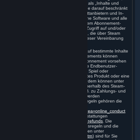
werden im Rahmen dieses Dokuments als „Inhalte und
Dienste“ bezeichnet. Dies umfasst, ohne darauf beschränkt
zu sein, Videospiele von Valve oder Drittanbietern und In-
Game-Inhalte, mit Hardware verbundene Software und alle
virtuellen Gegenstände, die Sie auf einem Abonnement-
Marktplatz erwerben. Die Rechte zum Zugriff auf und/oder
zur Nutzung von Inhalten und Diensten, die über Steam
zugänglich sind, werden im Rahmen dieser Vereinbarung
als „Abonnements“ bezeichnet.
Jedes Abonnement ermöglicht Ihnen, auf bestimmte Inhalte
und Dienste zuzugreifen. Einige Abonnements können
zusätzliche Bedingungen für dieses Abonnement vorsehen
(„Abonnementbedingungen“) (z. B. eine Endbenutzer-
Lizenzvereinbarung für ein bestimmtes Spiel oder
Nutzungsbedingungen für ein bestimmtes Produkt oder eine
bestimmte Funktion von Steam). Außerdem können unter
http://www.steampowered.com
oder innerhalb des Steam-
Dienstes zusätzliche Bedingungen (z. B. zu Zahlungs- und
Abrechnungsverfahren) veröffentlicht werden
(„Nutzungsregeln“). Zu den Nutzungsregeln gehören die
Steam-Onlineverhaltensregeln
http://steampowered.com/index.php?area=online_conduct
sowie die Richtlinien für Steam-Rückerstattungen
http://store.steampowered.com/steam_refunds
. Die
Abonnementbedingungen, die Nutzungsregeln und die
Datenschutzrichtlinie von Valve (zu finden unter
http://www.valvesoftware.com/privacy.htm
) sind für Sie