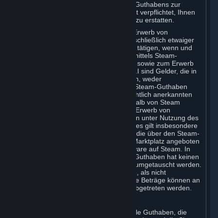
Beendigung der Nutzung Ihres Steam-Guthabens zur
Verfügung. Valve ist in diesem Fall nicht verpflichtet, Ihnen
ein etwa noch vorhandenes Guthaben zu erstatten.
Sie können Ihr Steam-Guthaben zum Erwerb von
Abonnements einsetzen, und zwar einschließlich etwaiger
Erwerbe, die Sie innerhalb von Spielen tätigen, wenn und
soweit die Vornahme von Geschäften mittels Steam-
Guthaben vorgesehen und aktiviert ist, sowie zum Erwerb
von Hardware. Gemäß Vertragsziffer 3.I sind Gelder, die in
ein Steam-Guthaben eingezahlt werden, weder
erstattungsfähig noch übertragbar. Im Steam-Guthaben
vorhandene Beträge stellen keinen rechtlich anerkannten
Vermögenswert dar und haben außerhalb von Steam
keinen Wert. Sie können lediglich zum Erwerb von
Abonnements und zugehörigen Inhalten unter Nutzung des
Steam-Angebots eingesetzt werden (dies gilt insbesondere
für Spiele und sonstige Anwendungen, die über den Steam-
Shop oder einen Steam Abonnement-Marktplatz angeboten
werden), sowie zum Erwerb von Hardware auf Steam. In
einem Steam-Guthaben vorhandenes Guthaben hat keinen
Geldwert und kann nicht in (Bar-)Geld umgetauscht werden.
In einem Steam-Guthaben vorhandene, als nicht
beanspruchtes Vermögen anzusehende Beträge können an
die zuständigen behördlichen Stellen abgetreten werden.
Für Abonnenten in Japan gilt:
Gemäß japanischem Recht verfallen alle Guthaben, die