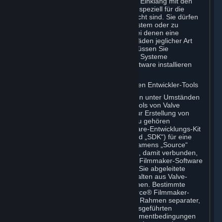
Installation und Nutzung müssen im Einklang mit den
Systemanforderungen erfolgen, die speziell für die
entsprechende Beta-Software gedacht sind. Sie dürfen
sie in jedem Fall nicht auf einem System oder zu
Zwecken verwenden, in dem und bei denen eine
Fehlfunktion der Beta-Software Schäden jeglicher Art
verursachen kann. Insbesondere müssen Sie
vollständige Datensicherungen aller Systeme
vornehmen, auf denen Sie Beta-Software installieren
möchten.
C. Lizenz zur Nutzung von Valve-eigenen Entwickler-Tools
Ihr(e) Abonnement(s) umfasst/umfassen unter Umständen
auch den Zugang zu verschiedenen Tools von Valve
(nachfolgend „Entwickler-Tools“), die zur Erstellung von
Inhalten genutzt werden können. Hierzu gehören
beispielsweise das Valve-eigene Software-Entwicklungs-Kit
(Software Development Kit; nachfolgend „SDK“) für eine
Version der Computer-Spiele-Engine namens „Source“
(nachfolgend die „Source-Engine“) und, damit verbunden,
der Valve Hammer Editor, die Source® Filmmaker-Software
oder spielinterne Tools, mit deren Hilfe Sie abgeleitete
Werke eines Valve-Spiels oder von Inhalten aus Valve-
Spielen erarbeiten oder herstellen können. Bestimmte
Entwickler-Tools (zum Beispiel die Source® Filmmaker-
Software) werden unter Umständen im Rahmen separater,
sich von den in dieser Vertragsziffer ausgeführten
Regelungen unterscheidenden Abonnementbedingungen