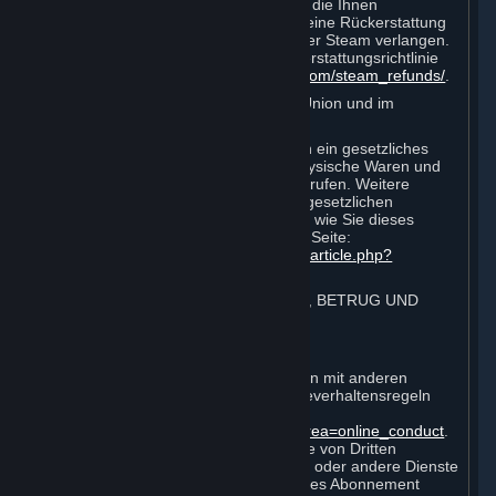
Unbeschadet der gesetzlichen Rechte, die Ihnen
möglicherweise zustehen, können Sie eine Rückerstattung
für Ihre Bestellungen oder Einkäufe über Steam verlangen.
Die Details richten sich nach der Rückerstattungsrichtlinie
von Valve:
http://store.steampowered.com/steam_refunds/
.
Für Verbraucher in der Europäischen Union und im
Vereinigten Königreich gilt:
Das EU- und das britische Recht sehen ein gesetzliches
Recht vor, bestimmte Verträge über physische Waren und
die Bestellung digitaler Inhalte zu widerrufen. Weitere
Informationen über den Umfang Ihres gesetzlichen
Widerrufsrechts und die Art und Weise, wie Sie dieses
ausüben können, finden Sie auf dieser Seite:
https://support.steampowered.com/kb_article.php?
ref=8620-QYAL-4516
.
4. VERHALTEN IM ONLINE-VERKEHR, BETRUG UND
AUTOMATISIERUNG
⏶
A. Verhalten im Online-Verkehr
Ihr Online-Verhalten und Ihre Interaktion mit anderen
Abonnenten müssen den Steam-Onlineverhaltensregeln
entsprechen. Sie finden diese unter
http://steampowered.com/index.php?area=online_conduct
.
Je nach den Nutzungsbedingungen, die von Dritten
auferlegt werden, die bestimmte Spiele oder andere Dienste
hosten, können in den für ein bestimmtes Abonnement