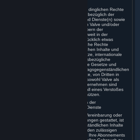
F. Eigentum an Inhalten und Diensten
Das Eigentum und sämtliche sonstigen dinglichen Rechte
und Immaterialgüterrechte an den und bezüglich der
vertragsgegenständlichen Inhalte(n) und Dienste(n) sowie
an sämtlichen Kopien derselben stehen Valve und/oder
ihren Lizenzgebern bzw. den Lizenzgebern der
Verbundunternehmen von Valve zu. Soweit in der
vorliegenden Vereinbarung nicht ausdrücklich etwas
anderes angegeben ist, bleiben sämtliche Rechte
vorbehalten. Die vertragsgegenständlichen Inhalte und
Dienste sind durch Urheberrechtsgesetze, internationale
Urheberrechtsübereinkommen und diesbezügliche
völkerrechtliche Verträge sowie sonstige Gesetze und
Rechtsvorschriften geschützt. Die vertragsgegenständlichen
Inhalte und Dienste enthalten bestimmte, von Dritten in
Lizenz bereitgestellte Materialien, und sowohl Valve als
auch die Lizenzgeber ihrer Verbundunternehmen sind
berechtigt, ihre jeweiligen Rechte im Fall eines Verstoßes
gegen den vorliegenden Vertrag zu schützen.
G. Nutzungsbeschränkungen bezüglich der
vertragsgegenständlichen Inhalte und Dienste
Soweit nicht gemäß der vorliegenden Vereinbarung oder
den einschlägigen Abonnementbedingungen gestattet, ist
es Ihnen untersagt, die vertragsgegenständlichen Inhalte
und Dienste für andere Zwecke als für den zulässigen
Zugriff auf die Steam-Plattform und auf Ihre Abonnements