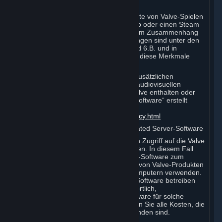
wurden.
Die kommerzielle Nutzung einiger Inhalte von Valve-Spielen
ist über Merkmale wie Steam Workshop oder einen Steam
Abonnement-Marktplatz gestattet. Die im Zusammenhang
mit dieser Nutzung geltenden Bedingungen sind unter den
nachstehenden Vertragsziffern 3.D. und 6.B. und in
etwaigen Abonnementbedingungen für diese Merkmale
ausgeführt.
Für die Video-Richtlinie von Valve mit zusätzlichen
Bedingungen für die Verwendung von audiovisuellen
Werken, die geistiges Eigentum von Valve enthalten oder
mithilfe der „The Source® Filmmaker Software“ erstellt
wurden, klicken Sie bitte Sie hier:
http://www.valvesoftware.com/videopolicy.html
E. Lizenz zur Nutzung der Valve Dedicated Server-Software
Ihr(e) Abonnement(s) kann/können den Zugriff auf die Valve
Dedicated Server-Software mit umfassen. In diesem Fall
können Sie die Valve Dedicated Server-Software zum
Hosten von Online-Multiplayer-Spielen von Valve-Produkten
auf einer unbegrenzten Anzahl von Computern verwenden.
Wenn Sie die Valve Dedicated Server-Software betreiben
möchten, sind Sie allein dafür verantwortlich,
Internetzugang, Bandbreite oder Hardware für solche
Aktivitäten bereitzustellen. Weiter tragen Sie alle Kosten, die
mit der Nutzung dieser Software verbunden sind.