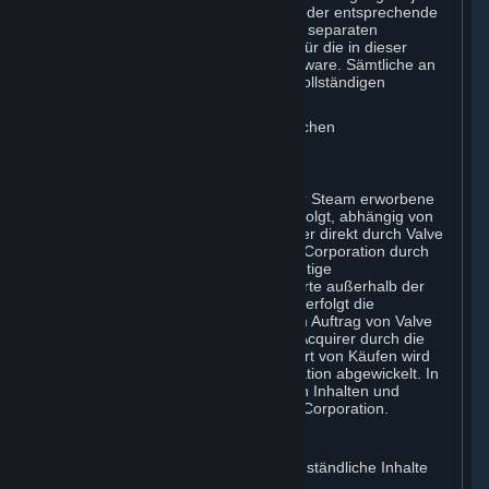
Paket. Jede Versandbestätigung und jeder entsprechende
Versand bedeutet den Abschluss eines separaten
Kaufvertrags zwischen Ihnen und uns für die in dieser
Versandbestätigung angegebene Hardware. Sämtliche an
Sie gelieferte Hardware bleibt bis zur vollständigen
Bezahlung Eigentum von Valve.
Sie stimmen dem Erhalt von elektronischen
Verkaufsrechnungen zu.
E. Zahlungsverarbeitung
Die Abwicklung von Zahlungen für über Steam erworbene
Inhalte, Dienste und/oder Hardware erfolgt, abhängig von
der gewählten Zahlungsweise, entweder direkt durch Valve
Corporation oder im Auftrag von Valve Corporation durch
Valve GmbH i.L., Valves hundertprozentige
Tochtergesellschaft. Falls Ihre Kreditkarte außerhalb der
Vereinigten Staaten ausgestellt wurde, erfolgt die
Zahlungsabwicklung gegebenenfalls im Auftrag von Valve
Corporation über einen europäischen Acquirer durch die
Valve GmbH i.L. Für jedwede andere Art von Käufen wird
die Zahlung direkt durch Valve Corporation abgewickelt. In
jedem Fall erfolgt die Bereitstellung von Inhalten und
Diensten sowie Hardware durch Valve Corporation.
2. LIZENZEN
⏶
A. Lizenz für allgemeine vertragsgegenständliche Inhalte
und Dienste