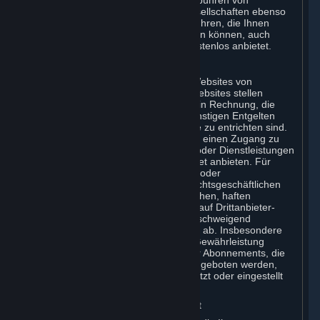
immer selbst verantwortlich für alle Gebühren von
Internetdienstanbietern und Telefongesellschaften ebenso
wie für alle sonstigen Verbindungsgebühren, die Ihnen
durch die Nutzung von Steam entstehen können, auch
wenn Valve das Abonnement selbst kostenlos anbietet.
H. Drittanbieter-Websites
Steam stellt gegebenenfalls Links zu Websites von
Drittanbietern bereit. Manche dieser Websites stellen
gegebenenfalls gesonderte Gebühren in Rechnung, die
nicht in Abonnementgebühren oder sonstigen Entgelten
enthalten und somit zusätzlich an Valve zu entrichten sind.
Steam ermöglicht gegebenenfalls auch einen Zugang zu
Drittanbietern, die Inhalte, Waren und/oder Dienstleistungen
auf der Steam-Plattform oder im Internet anbieten. Für
jegliche gesonderten Verbindlichkeiten oder
Zahlungsverpflichtungen, die Sie im rechtsgeschäftlichen
Kontakt mit diesen Drittanbietern eingehen, haften
ausschließlich Sie. Valve gibt in Bezug auf Drittanbieter-
Websites weder ausdrücklich noch stillschweigend
Zusicherungen oder Gewährleistungen ab. Insbesondere
gibt Valve keinerlei Zusicherung oder Gewährleistung
dahingehend ab, dass Leistungen oder Abonnements, die
über diese dritten Leistungsanbieter angeboten werden,
unverändert bleiben und nicht ausgesetzt oder eingestellt
werden.
I. Rückerstattungen und Widerrufsrecht