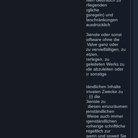
sowie für den privaten, nicht kommerziellen Gebrauch zu
verwenden. Soweit nicht gemäß der vorliegenden
Vereinbarung (umfasst sind hier auch jegliche
Abonnementbedingungen oder Nutzungsregeln) und
ungeachtet der vorliegend geregelten Beschränkungen
nach einschlägigem (Gesetzes-)Recht ausdrücklich
gestattet, ist es Ihnen untersagt, die
vertragsgegenständlichen Inhalte und Dienste oder sonst
über die Steam-Plattform abgerufene Software ohne die
vorherige, schriftliche Zustimmung von Valve ganz oder
teilweise zu kopieren, zu fotokopieren, zu vervielfältigen, zu
veröffentlichen, zu vertreiben, zu übersetzen,
nachzukonstruieren, zu verändern, zu zerlegen, zu
dekompilieren, zur Grundlage eines abgeleiteten Werks zu
machen oder aus ihr/ihnen den Quellcode abzuleiten oder
von ihr/ihnen Schutzrechtshinweise oder sonstige
Kennzeichen zu entfernen.
Sie sind berechtigt, die vertragsgegenständlichen Inhalte
und Dienste für Ihre persönlichen und privaten Zwecke zu
nutzen, Sie sind jedoch nicht berechtigt: (i) die
vertragsgegenständlichen Inhalte und Dienste zu
vertreiben, Dritten Sicherheitsrechte an diesen einzuräumen
oder Vervielfältigungen der vertragsgegenständlichen
Inhalte oder Dienste in welcher Art und Weise auch immer
auf Dritte zu übertragen, die vertragsgegenständlichen
Inhalte und Dienste anderen ohne die vorherige schriftliche
Zustimmung von Valve zu vermieten, entgeltlich zur
Nutzung oder in Lizenz zu überlassen, wenn und soweit Sie