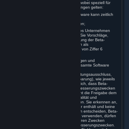
Abonnement für diese Beta-Software, wobei speziell für
Beta-Software die folgenden Bestimmungen gelten:
Ihr Recht zur Nutzung der Beta-Software kann zeitlich
begrenzt sein und zusätzlichen
Abonnementbedingungen unterliegen;
Valve oder ein mit Valve verbundenes Unternehmen
kann erbitten oder verlangen, dass Sie Vorschläge,
Feedback oder Daten zu Ihrer Nutzung der Beta-
Software bereitstellen. Diese werden als
benutzergenerierte Inhalte im Sinne von Ziffer 6
betrachtet; und
Zusätzlich zu den Verzichtserklärungen und
Haftungsbeschränkungen für die gesamte Software
gemäß Ziffer 7 unten (Ausschlüsse,
Haftungsbeschränkung, Gewährleistungsausschluss,
Garantiebeschränkung und -vereinbarung), wie jeweils
zutreffend, bestätigen Sie ausdrücklich, dass Beta-
Software lediglich zu Test- und Verbesserungszwecken
freigegeben wird. Insbesondere dient die Freigabe dem
Zweck, Valve Feedback zu ihrer Qualität und
Benutzerfreundlichkeit zu verschaffen. Sie erkennen an,
dass die Beta-Software daher Fehler enthält und keine
endgültige Version ist. Wenn Sie sich entscheiden, Beta-
Software zu installieren und/oder zu verwenden, dürfen
Sie diese lediglich im Einklang mit ihren Zwecken
verwenden, d. h. zu Test- und Verbesserungszwecken.