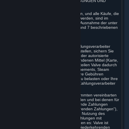
3. ABRECHNUNG, ZAHLUNGSBEDINGUNGEN UND
SONSTIGE ABONNEMENTS
⏶
Alle Gebühren, die auf Steam entstehen, und alle Käufe, die
mittels des Steam-Guthabens getätigt werden, sind im
Voraus zu bezahlen und endgültig, mit Ausnahme der unter
den nachfolgenden Vertragsziffern 3.I und 7 beschriebenen
Gebühren.
A. Zahlungsermächtigung
Wenn Sie Valve oder einem seiner Zahlungsverarbeiter
Zahlungsinformationen zur Verfügung stellen, sichern Sie
dadurch Valve gegenüber zu, dass Sie der autorisierte
Benutzer der mit dieser Zahlung verbundenen Mittel (Karte,
PIN, Schlüssel oder Konto) sind. Sie erteilen Valve dadurch
die Befugnis, für die Ihnen durch Abonnements, Steam
Wallet-Guthaben, Hardware oder andere Gebühren
entstehenden Kosten Ihre Kreditkarte zu belasten oder Ihre
Zahlung über den ausgewählten Dritt-Zahlungsverarbeiter
zu verarbeiten.
Bei Abonnements, die über einen bestimmten vereinbarten
Nutzungszeitraum abgeschlossen werden und bei denen für
eine fortgesetzte Nutzung wiederkehrende Zahlungen
anfallen („Abonnements mit wiederkehrenden Zahlungen“),
erklären Sie sich durch die fortgesetzte Nutzung des
Abonnements mit wiederkehrenden Zahlungen mit
Folgendem einverstanden und bestätigen es: Valve ist
berechtigt, für die jeweils anfallenden wiederkehrenden