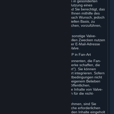
vertrieben. Abgesehen von Regelungen in gesonderten
Abonnementbedingungen, die für die Nutzung eines
bestimmten Entwickler-Tools gelten, sind Sie berechtigt, das
Entwickler-Tool zu verwenden und von Ihnen mithilfe des
Entwickler-Tools erstellte Inhalte ganz nach Wunsch, jedoch
ausschließlich auf einer nicht kommerziellen Basis, zu
nutzen, zu vervielfältigen, zu veröffentlichen, vorzuführen,
anzuzeigen und zu vertreiben.
Falls Sie das Source-Engine-SDK oder sonstige Valve-
eigenen Entwickler-Tools zu kommerziellen Zwecken nutzen
möchten, wenden Sie sich bitte unter der E-Mail-Adresse
sourceengine@valvesoftware.com an Valve.
D. Lizenz zur Nutzung der Valve-Spiel-IP in Fan-Art
Valve schätzt die Gemeinschaft der Abonnenten, die Fan-
Kunst, Fan-Fiction und audiovisuelle Werke schaffen, die
sich auf Valve-Spiele beziehen („Fan-Art“). Sie können
Inhalte von Valve-Spielen in Ihre Fan-Art integrieren. Sofern
in dieser Ziffer oder in den Abonnementbedingungen nicht
anderweitig bestimmt, dürfen Sie nach eigenem Belieben
Fan-Art verwenden, vervielfältigen, veröffentlichen,
aufführen, vorzeigen und vertreiben, die Inhalte von Valve-
Spielen enthält. Dies gilt jedoch lediglich für die nicht-
kommerzielle Nutzung.
Falls Sie Inhalte Dritter in Fan-Art aufnehmen, sind Sie
verpflichtet sicherzustellen, dass sämtliche erforderlichen
Rechte von den Inhabern der betreffenden Inhalte eingeholt