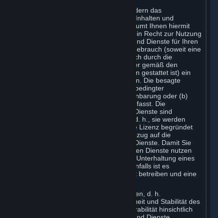
Steam und Ihr(e) Abonnement(s) erfordern das
Herunterladen und die Installation von Inhalten und
Diensten auf Ihrem Computer. Valve räumt Ihnen hiermit
eine nicht-ausschließliche Lizenz und ein Recht zur Nutzung
der vertragsgegenständlichen Inhalte und Dienste für Ihren
persönlichen, ausschließlich privaten Gebrauch (soweit eine
kommerzielle Nutzung nicht ausdrücklich durch die
vorliegenden Vertragsbedingungen oder gemäß den
einschlägigen Abonnementbedingungen gestattet ist) ein
und Sie nehmen diese Lizenz hiermit an. Die besagte
Lizenz endet entweder mit kündigungsbedingter
Beendigung (a) der vorliegenden Vereinbarung oder (b)
eines Abonnements, das die Lizenz umfasst. Die
vertragsgegenständlichen Inhalte und Dienste sind
Gegenstand einer Lizenzeinräumung, d. h., sie werden
nicht veräußert. Die Ihnen eingeräumte Lizenz begründet
keinerlei Eigentumsrechte an und in Bezug auf die
vertragsgegenständlichen Inhalte und Dienste. Damit Sie
die Inhalte und vertragsgegenständlichen Dienste nutzen
können, bedarf es der Einrichtung und Unterhaltung eines
Steam-Benutzerkontos, und gegebenenfalls ist es
erforderlich, dass Sie den Steam-Client betreiben und eine
Internetverbindung unterhalten.
Valve nimmt aus verschiedenen Gründen, d. h.
insbesondere aus Gründen der Sicherheit und Stabilität des
Systems und der Mehrspieler-Interoperabilität hinsichtlich
der vertragsgegenständlichen Inhalte und Dienste