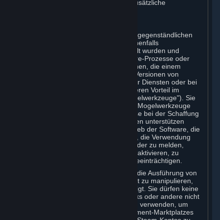
geltenden Abonnementbedingungen zusätzliche
Anforderungen festgelegt werden.
B. Betrug
Die Steam-Plattform sowie die vertragsgegenständlichen
Inhalte und Dienste umfassen gegebenenfalls
Funktionsmerkmale, die dazu entwickelt wurden und
bestimmt sind, Software- oder Hardware-Prozesse oder
Funktionen aufzuspüren und zu erkennen, die einem
Spieler beim Spielen von Mehrspieler-Versionen von
vertragsgegenständlichen Inhalten oder Diensten oder bei
Modifikationen derselben einen unlauteren Vorteil im
Wettbewerb verschaffen können („Mogelwerkzeuge"). Sie
verpflichten sich, dass Sie selbst keine Mogelwerkzeuge
erstellen und auch Dritte in keiner Weise bei der Schaffung
oder Verwendung von Mogelwerkzeugen unterstützen
werden. Sie verpflichten sich, den Betrieb der Software, die
dafür bestimmt und darauf gerichtet ist, die Verwendung
von Mogelwerkzeugen zu verhindern oder zu melden,
weder unmittelbar noch mittelbar zu deaktivieren, zu
umgehen oder in sonstiger Weise zu beeinträchtigen.
Sie erklären sich damit einverstanden, die Ausführung von
Steam oder Inhalten und Diensten nicht zu manipulieren,
außer dies wurde durch Valve genehmigt. Sie dürfen keine
Mogelwerkzeuge (Cheats), Mods, Hacks oder andere nicht
autorisierte Software von Drittanbietern verwenden, um
einen Prozess innerhalb eines Abonnement-Marktplatzes