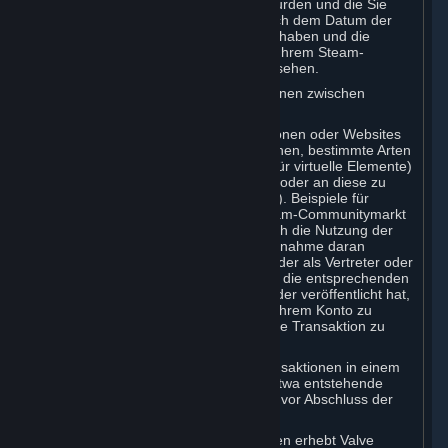
Ihrem Steam-Guthaben hinzugefügt wurden und die Sie
nicht innerhalb von sechs Monaten nach dem Datum der
Hinzufügung verwendet haben. Ihr Guthaben und die
jeweiligen Ablaufdaten können Sie auf Ihrem Steam-
Account in Ihrem Steam-Guthaben einsehen.
D. Handel und Abonnement-Transaktionen zwischen
Abonnenten
Steam kann eine oder mehrere Funktionen oder Websites
enthalten, die es Abonnenten ermöglichen, bestimmte Arten
von Abonnements (z. B. Lizenzrechte für virtuelle Elemente)
von anderen Abonnenten zu erwerben oder an diese zu
veräußern („Abonnement-Marktplätze“). Beispiele für
Abonnement-Marktplätze sind der Steam-Communitymarkt
und die Steam-Handelsangebote. Durch die Nutzung der
Abonnement-Marktplätze oder Ihre Teilnahme daran
erteilen Sie Valve im eigenen Namen oder als Vertreter oder
Lizenznehmer eines Drittanbieters, der die entsprechenden
Abonnements in Ihrem Konto erstellt oder veröffentlicht hat,
die Befugnis, diese Abonnements von Ihrem Konto zu
übertragen, um eine von Ihnen getätigte Transaktion zu
erfüllen.
Valve ist berechtigt, ein Entgelt für Transaktionen in einem
Abonnement-Marktplatz zu erheben. Etwa entstehende
Entgelte oder Gebühren werden Ihnen vor Abschluss der
Transaktion mitgeteilt.
Gemäß den gesetzlichen Bestimmungen erhebt Valve