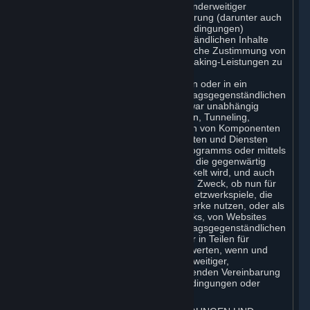
hierzu nicht aufgrund ausdrücklicher, anderweitiger
Regelung in der vorliegenden Vereinbarung (darunter auch
gemäß Abonnement- oder Nutzungsbedingungen)
berechtigt sind; (ii) die vertragsgegenständlichen Inhalte
und Dienste ohne die vorherige schriftliche Zustimmung von
Valve zu hosten oder für diese Matchmaking-Leistungen zu
erbringen, die von Valve verwendeten
Kommunikationsprotokolle zu emulieren oder in ein
beliebiges Netzwerk-Merkmal der vertragsgegenständlichen
Inhalte und Dienste umzuleiten, und zwar unabhängig
davon, ob dies durch Protokollemulation, Tunneling,
Modifikation oder durch das Hinzufügen von Komponenten
zu den vertragsgegenständlichen Inhalten und Diensten
oder durch den Einsatz eines Dienstprogramms oder mittels
einer sonstigen Technologie geschieht, die gegenwärtig
verfügbar ist oder erst zukünftig entwickelt wird, und auch
unabhängig von dem hiermit verfolgten Zweck, ob nun für
Netzwerkspiele über das Internet, für Netzwerkspiele, die
kommerzielle oder private Spielenetzwerke nutzen, oder als
Teil eines Inhalte-Aggregationsnetzwerks, von Websites
oder Leistungsangeboten; (iii) die vertragsgegenständlichen
Inhalte und Dienste in ihrer Gänze oder in Teilen für
beliebige kommerzielle Zwecke zu verwerten, wenn und
soweit Ihnen dies nicht aufgrund anderweitiger,
ausdrücklicher Regelung in der vorliegenden Vereinbarung
(darunter auch gemäß Abonnementbedingungen oder
Nutzungsregeln) gestattet ist.