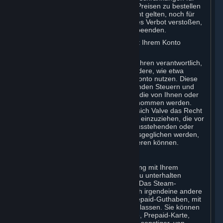
Spielinhalte zu umgehen, noch um zu Preisen zu bestellen
oder zu kaufen, die für Ihre Region nicht gelten, noch für
andere Zwecke. Wenn Sie gegen dieses Verbot verstoßen,
kann Valve Ihren Zugriff auf Ihr Konto beenden.
B. Verantwortung für Gebühren, die mit Ihrem Konto
verbunden sind
Als Kontoinhaber sind Sie für alle Gebühren verantwortlich,
die dadurch anfallen, dass Sie oder andere, wie etwa
Familienmitglieder oder Freunde, Ihr Konto nutzen. Diese
Verpflichtung umfasst auch alle anfallenden Steuern und
alle anderen Bestellungen oder Käufe, die von Ihnen oder
solchen anderen über Ihr Konto vorgenommen werden.
Wenn Sie Ihr Konto stornieren, behält sich Valve das Recht
vor, Gebühren, Zuschläge oder Kosten einzuziehen, die vor
der Stornierung angefallen sind. Alle ausstehenden oder
unbezahlten Konten müssen zuerst ausgeglichen werden,
bevor Sie sich erneut bei Valve registrieren können.
C. Steam-Guthaben (Steam Wallet)
Steam ermöglicht es, im Zusammenhang mit Ihrem
Benutzerkonto ein Prepaid-Guthaben zu unterhalten
(nachfolgend das „Steam-Guthaben“). Das Steam-
Guthaben ist weder ein Bankkonto noch irgendeine andere
Art von Zahlungsmittel. Es dient als Prepaid-Guthaben, mit
dem sich Inhalte und Diense erwerben lassen. Sie können
Ihr Steam-Guthaben mittels Kreditkarte, Prepaid-Karte,