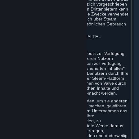
anderes gilt nur dann, wenn dies gesetzlich vorgeschrieben
ist. Bestimmte Anwendungssoftware von Drittanbietern kann
auch von Unternehmen für geschäftliche Zwecke verwendet
werden. Sie dürfen diese Software jedoch über Steam
ausschließlich für den privaten und persönlichen Gebrauch
erwerben.
6. VOM BENUTZER GENERIERTE INHALTE
⏶
A. Allgemeine Vertragsbestimmungen
Steam stellt Benutzeroberflächen und Tools zur Verfügung,
mit denen Sie Inhalte erstellen und anderen Nutzern
und/oder Valve nach alleinigem Ermessen zur Verfügung
stellen können. Unter „vom Benutzer generierten Inhalten“
sind Inhalte zu verstehen, die anderen Benutzern durch Ihre
Nutzung von Mehrspieler-Funktionen der Steam-Plattform
oder Valve bzw. den Verbundunternehmen von Valve durch
Ihre Nutzung der vertragsgegenständlichen Inhalte und
Dienste oder anderweitig zugänglich gemacht werden.
Wenn Sie Ihre Inhalte zu Steam hochladen, um sie anderen
Benutzern und/oder Valve verfügbar zu machen, gewähren
Sie damit Valve und seinen verbundenen Unternehmen das
weltweite, nicht ausschließliche Recht, Ihre
benutzergenerierten Inhalte zu verwenden, zu
reproduzieren, zu modifizieren, abgeleitete Werke daraus
zu erstellen, diese zu verbreiten, zu übertragen,
umzuschlüsseln, zu übersetzen, zu senden und anderweitig