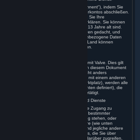
Sie werden ein Steam-Abonnent („Abonnent“), indem Sie
die Registrierung eines Steam-Benutzerkontos abschließen.
Diese Vereinbarung tritt in Kraft, sobald Sie Ihre
Zustimmung zu diesen Bedingungen erklären. Sie können
kein Abonnent werden, wenn Sie unter 13 Jahre alt sind.
Steam ist nicht für Kinder unter 13 Jahren gedacht, und
Valve erfasst nicht wissentlich personenbezogene Daten
von Kindern unter 13 Jahren. In Ihrem Land können
zusätzliche Altersbeschränkungen gelten.
A. Vertragspartner
Ihre Vertragsbeziehung besteht immer mit Valve. Dies gilt
für jede Interaktion mit Steam. Sofern in diesem Dokument
oder zum Zeitpunkt der Transaktion nicht anders
angegeben (z. B. bei einer Transaktion mit einem anderen
Abonnenten in einem Abonnement-Marktplatz), werden alle
Transaktionen für Abonnements (wie unten definiert), die
Sie auf Steam vornehmen, mit Valve getätigt.
B. Hardware; Abonnements; Inhalte und Dienste
Als Abonnent haben Sie möglicherweise Zugang zu
bestimmten Diensten und Inhalten und bestimmter
Software, die Abonnenten zur Verfügung stehen, oder
kaufen über Steam bestimmte Hardware (wie unten
definiert). Die Steam-Client-Software und jegliche andere
Software sowie alle Inhalte und Updates, die Sie über
Steam herunterladen oder auf die Sie darüber zugreifen,