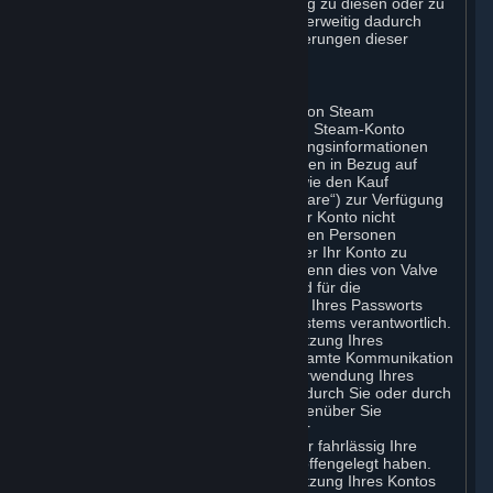
verbindlich, sobald Sie Ihre Zustimmung zu diesen oder zu
dieser Vereinbarung erklären oder anderweitig dadurch
gebunden werden, wie in Ziffer 8 (Änderungen dieser
Vereinbarung) beschrieben.
C. Ihr Konto
Wenn Sie den Registrierungsprozess von Steam
abgeschlossen haben, erstellen Sie ein Steam-Konto
(„Konto“). Ihr Konto kann auch Rechnungsinformationen
enthalten, die Sie Valve für Transaktionen in Bezug auf
Abonnements, Inhalte und Dienste sowie den Kauf
physischer Waren über Steam („Hardware“) zur Verfügung
stellen. Sie dürfen Ihr Passwort oder Ihr Konto nicht
offenlegen, weitergeben oder es anderen Personen
anderweitig gestatten, Ihr Passwort oder Ihr Konto zu
nutzen. Etwas anderes gilt nur dann, wenn dies von Valve
ausdrücklich genehmigt wurde. Sie sind für die
Vertraulichkeit Ihrer Anmeldedaten und Ihres Passworts
sowie die Sicherheit Ihres Computersystems verantwortlich.
Valve ist nicht verantwortlich für die Nutzung Ihres
Passworts und Kontos oder für die gesamte Kommunikation
und Aktivität auf Steam, die aus der Verwendung Ihres
Anmeldenamens und Ihres Passworts durch Sie oder durch
andere Personen resultiert, denen gegenüber Sie
möglicherweise unter Verletzung dieser
Geheimhaltungsklausel vorsätzlich oder fahrlässig Ihre
Anmeldedaten und/oder Ihr Passwort offengelegt haben.
Valve ist nicht verantwortlich für die Nutzung Ihres Kontos