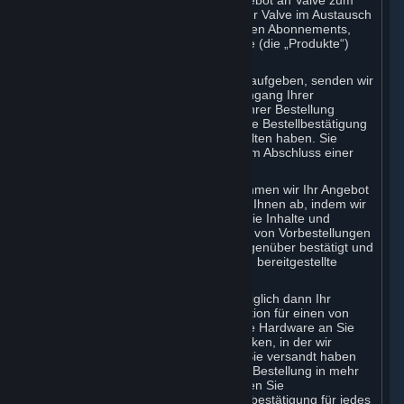
Ihre Bestellung über Steam ist ein Angebot an Valve zum
Abschluss einer Vereinbarung, nach der Valve im Austausch
für den angegebenen Preis die bestellten Abonnements,
Inhalte und Dienste und/oder Hardware (die „Produkte“)
liefert.
Wenn Sie eine Bestellung über Steam aufgeben, senden wir
Ihnen eine Nachricht, in der wir den Eingang Ihrer
Bestellung bestätigen und die Details Ihrer Bestellung
festhalten (die „Bestellbestätigung“). Die Bestellbestätigung
bestätigt, dass wir Ihre Bestellung erhalten haben. Sie
bestätigt nicht, dass wir Ihr Angebot zum Abschluss einer
Vereinbarung angenommen haben.
Im Falle von Inhalten und Diensten nehmen wir Ihr Angebot
an und schließen die Vereinbarung mit Ihnen ab, indem wir
die Transaktion bestätigen und Ihnen die Inhalte und
Dienste zur Verfügung stellen. Im Falle von Vorbestellungen
wird lediglich die Transaktion Ihnen gegenüber bestätigt und
der Zahlungsbetrag über die von Ihnen bereitgestellte
Zahlungsmethode eingezogen.
Im Falle von Hardware nehmen wir lediglich dann Ihr
Angebot an und schließen die Transaktion für einen von
Ihnen bestellten Artikel ab, wenn wir die Hardware an Sie
versenden und Ihnen eine E-Mail schicken, in der wir
bestätigen, dass wir die Hardware an Sie versandt haben
(die „Versandbestätigung“). Wenn Ihre Bestellung in mehr
als einem Paket versendet wird, erhalten Sie
möglicherweise eine separate Versandbestätigung für jedes