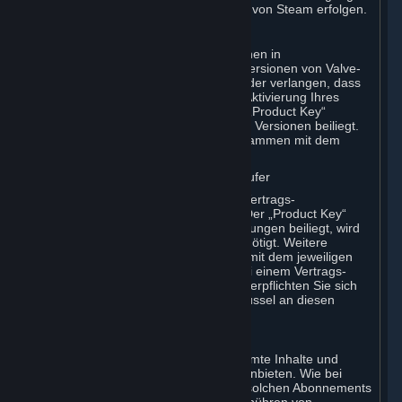
nach geltendem Recht), die außerhalb von Steam erfolgen.
E. Erwerb im Einzelhandel
Valve kann Käufern von Produktversionen in
Einzelhandelsverpackung oder OEM-Versionen von Valve-
Produkten ein Abonnement anbieten oder verlangen, dass
sie ein Abonnement abschließen. Zur Aktivierung Ihres
Abonnements wird der „CD-Key“ oder „Product Key“
(Produktschlüssel) benötigt, der diesen Versionen beiliegt.
Weitere Anweisungen erhalten Sie zusammen mit dem
jeweiligen Produkt.
F. Von Steam autorisierte Wiederverkäufer
Sie können Abonnements über einen Vertrags-
Wiederverkäufer von Valve bestellen. Der „Product Key“
(Produktschlüssel), der solchen Bestellungen beiliegt, wird
zur Aktivierung Ihres Abonnements benötigt. Weitere
Anweisungen erhalten Sie zusammen mit dem jeweiligen
Produkt. Wenn Sie ein Abonnement bei einem Vertrags-
Wiederverkäufer von Valve bestellen, verpflichten Sie sich
dadurch, alle Fragen zum Produktschlüssel an diesen
Wiederverkäufer zu richten.
G. Gratis-Abonnements
In einigen Fällen kann Valve für bestimmte Inhalte und
Dienste ein kostenloses Abonnement anbieten. Wie bei
allen Abonnements, sind Sie auch bei solchen Abonnements