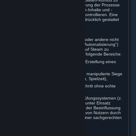
oder den Prozess der Erstellung eines Steam-Kontos zu
ändern oder anderweitig mit der Steuerung der Prozesse
oder der Benutzeroberfläche der Steam-Inhalte und -
Dienste zu interagieren oder diese zu kontrollieren. Eine
Ausnahme gilt lediglich, wenn dies ausdrücklich gestattet
wurde.
C. Automatisierung
Sie dürfen keine Skripte, Bots, Makros oder andere nicht
von Menschen kontrollierte Systeme („Automatisierung“)
nutzen, um mit Inhalten und Diensten auf Steam zu
interagieren. Dies gilt insbesondere für folgende Bereiche:
Automatisierung des Prozesses zur Erstellung eines
Steam-Kontos,
Fälschung von Spielstatistiken (z. B. manipulierte Siege
oder Niederlagen, Erfahrungspunkte, Spielzeit),
Erhalt von Belohnungen oder Fortschritt ohne echte
Nutzerbeteiligung,
Teilnahme an Schieds- oder Überprüfungssystemen (z.
B. Peer Reviews oder „Overwatch“) unter Einsatz
automatisierter Mittel, einschließlich der Beeinflussung
von Ergebnissen oder des Meldens von Nutzern durch
skriptgesteuerte Handlungen statt einer sachgerechten
Beurteilung.
D. Durchsetzung