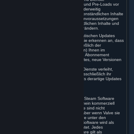
gegebenenfalls automatische Updates und Pre-Loads vor
und entwickelt neue Versionen oder anderweitig
verbesserte Angebote der vertragsgegenständlichen Inhalte
und Leistungen, sodass sich die Systemvoraussetzungen
für die Nutzung der vertragsgegenständlichen Inhalte und
Dienste gegebenenfalls mit der Zeit verändern.
Sie erklären sich mit derartigen automatischen Updates
einverstanden. Ihnen ist bekannt und Sie erkennen an, dass
die vorliegende Vereinbarung (einschließlich der
einschlägigen Abonnementbedingungen) Ihnen im
Zusammenhang mit einem bestimmten Abonnement
keinerlei Anspruch auf zukünftige Updates, neue Versionen
oder sonstige Verbesserungen der
vertragsgegenständlichen Inhalte und Dienste verleiht,
obwohl Valve für Sie nach eigenem, ausschließlich ihr
zustehendem Ermessen gegebenenfalls derartige Updates
usw. bereitstellen wird.
B. Beta-Softwarelizenz
Valve kann Ihnen von Zeit zu Zeit über Steam Software
zugänglich machen, bevor diese allgemein kommerziell
veröffentlicht wird („Beta-Software“). Sie sind nicht
verpflichtet, Beta-Software zu nutzen, aber wenn Valve sie
anbietet, dürfen Sie diese Beta-Software unter den
folgenden Bedingungen nutzen. Beta-Software wird als
Inhalte und Dienste umfassend betrachtet. Jedes
bereitgestellte Element der Beta-Software gilt als