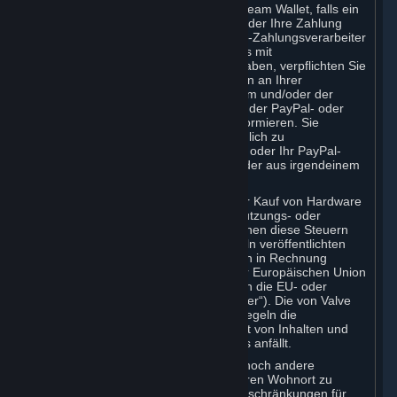
Zahlungen Ihre Kreditkarte (oder Ihr Steam Wallet, falls ein
Guthaben vorhanden ist) zu belasten oder Ihre Zahlung
über einen anderen ausgewählten Dritt-Zahlungsverarbeiter
zu verarbeiten. Wenn Sie Abonnements mit
wiederkehrenden Zahlungen bestellt haben, verpflichten Sie
sich, Valve umgehend über Änderungen an Ihrer
Kreditkartennummer, deren Ablaufdatum und/oder der
verbundenen Rechnungsadresse oder der PayPal- oder
anderen Zahlungskontonummer zu informieren. Sie
verpflichten sich weiter, Valve unverzüglich zu
benachrichtigen, wenn Ihre Kreditkarte oder Ihr PayPal-
oder anderes Zahlungskonto abläuft oder aus irgendeinem
Grund storniert wird.
Wenn Ihre Nutzung von Steam oder Ihr Kauf von Hardware
über Steam einer beliebigen Art von Nutzungs- oder
Umsatzsteuer unterliegt, kann Valve Ihnen diese Steuern
zusätzlich zu den in den Nutzungsregeln veröffentlichten
Abonnement- oder sonstigen Gebühren in Rechnung
stellen. Alle Gebühren auf Steam in der Europäischen Union
und im Vereinigten Königreich enthalten die EU- oder
britische Umsatzsteuer („Mehrwertsteuer“). Die von Valve
erhobenen Mehrwertsteuerbeträge spiegeln die
Mehrwertsteuer wider, die auf den Wert von Inhalten und
Diensten, Hardware oder Abonnements anfällt.
Sie verpflichten sich, weder IP-Proxys noch andere
Methoden zu verwenden, weder um Ihren Wohnort zu
verschleiern, noch um geografische Beschränkungen für