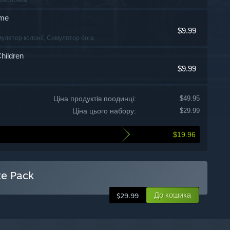
ome
$9.99
мулятор колонії
, Симулятор бога
Children
$9.99
Ціна продуктів поодинці:
$49.95
Ціна цього набору:
$29.99
$19.96
te Pack
До кошика
$29.99