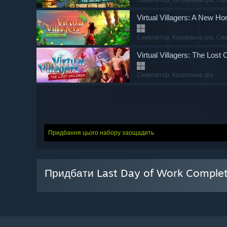
Virtual Villagers: A New H
Симулятор
, Казуальна гра
, Си
Virtual Villagers: The Lost 
Симулятор
, Казуальна гра
Придбання цього набору заощадить
Придбати Last Day of Work Comple