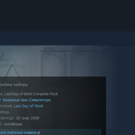
робиці набору
Last Day of Work Complete Pack
А:
Казуальні ігри
Симулятори
,
:
Last Day of Work
РОБНИК:
ВЕЦЬ:
28 трав. 2008
 ВИХОДУ:
англійська
 :
ати пов’язані новини