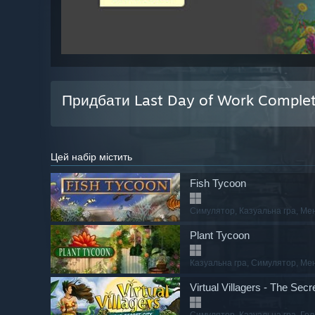
Придбати Last Day of Work Comple
Цей набір містить
Fish Tycoon
Симулятор
, Казуальна гра
, Ме
Plant Tycoon
Казуальна гра
, Симулятор
, Ме
Virtual Villagers - The Secr
Симулятор
, Казуальна гра
, Го