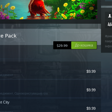
te Pack
Функ
паку
До кошика
$29.99
інфо
$9.99
неджмент
$9.99
неджмент
, Однокористувацька гра
et City
$9.99
ловоломка