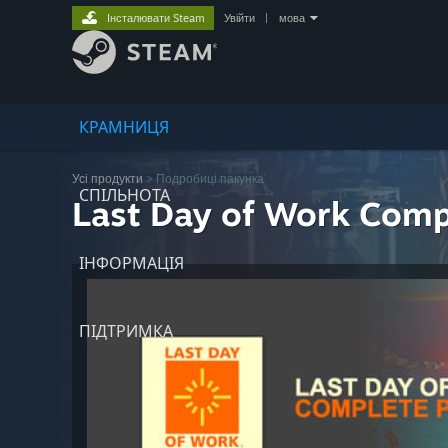
Інсталювати Steam
Увійти
|
мова
КРАМНИЦЯ
Усі продукти
> Подробиці пакунка
СПІЛЬНОТА
Last Day of Work Comp
ІНФОРМАЦІЯ
ПІДТРИМКА