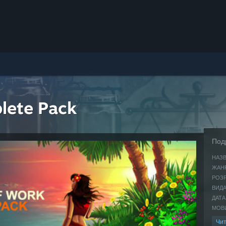
lete Pack
Под
НАЗВ
ЖАНР
РОЗ
ВИДА
ДАТА
МОВИ
Чит