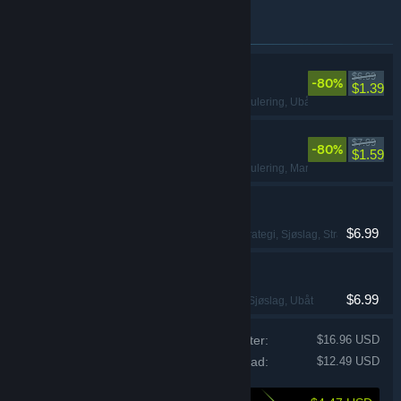
dem.
Produkter inkludert i denne pakken
688(I) Hunter/Killer
$6.99
-80%
$1.39
Strategi
, Sjøslag
, Simulering
, Ubåt
Dangerous Waters
$7.99
-80%
$1.59
Strategi
, Sjøslag
, Simulering
, Maritimt
Fleet Command
$6.99
Krigsspill
, Sanntidsstrategi
, Sjøslag
, Strategi
Sub Command
$6.99
Strategi
, Simulering
, Sjøslag
, Ubåt
Priser for individuelle produkter:
$16.96 USD
Pakkekostnad:
$12.49 USD