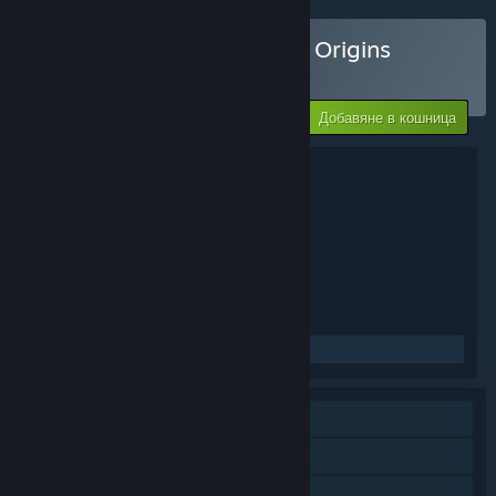
Закупуване на Alan Wake Origins
Bundle
Добавяне в кошница
$24.99
Подробности за пакета
Alan Wake Origins Bundle
ЗАГЛАВИЕ:
Екшъни
Приключенски
,
ЖАНР:
Remedy Entertainment
РАЗРАБОТЧИК:
Remedy Entertainment
ИЗДАТЕЛ:
12 юли 2012
ДАТА НА ИЗДАВАНЕ:
Английски
ЕЗИЦИ :
Преглед на свързаните новини
Самостоятелна игра
Сваляемо съдържание
Steam постижения