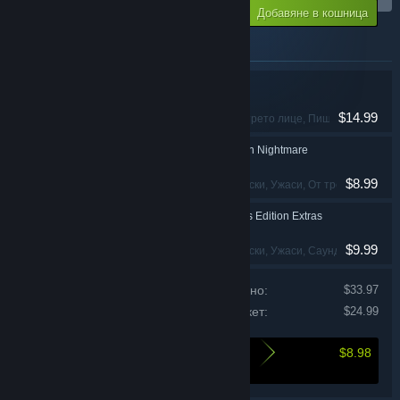
Добавяне в кошница
$24.99
Артикули, включени в този пакет
Alan Wake
$14.99
Екшъни
, Ужаси
, От трето лице
, Пищен сюжет
Alan Wake's American Nightmare
$8.99
Екшъни
, Приключенски
, Ужаси
, От трето лице
Alan Wake Collector's Edition Extras
$9.99
Екшъни
, Приключенски
, Ужаси
, Саундтрак
Цена на продуктите поотделно:
$33.97
Цената на този пакет:
$24.99
$8.98
Ето какво спестявате при закупуването на
този пакет