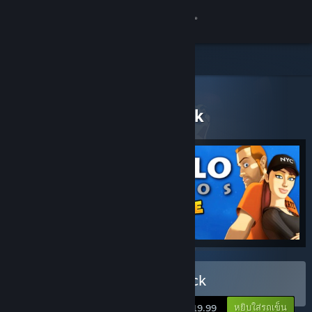
เข้าสู่ระบบ
ร้านค้า
ชุมชน
ผลิตภัณฑ์ทั้งหมด
> รายละเอียดแพ็กเกจ
Pendulo Adventure Pack
เกี่ยวกับ
ฝ่ายสนับสนุน
เปลี่ยนภาษา
รับแอป Steam แบบพกพา
ชมเว็บไซต์สำหรับเดสก์ท็อป
ซื้อ Pendulo Adventure Pack
หยิบใส่รถเข็น
$19.99