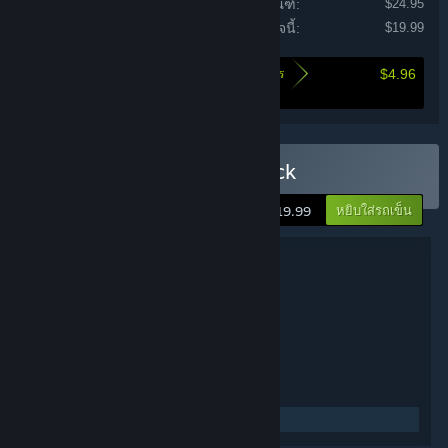
ราคารวมของแต่ละผลิตภัณฑ์:
$24.95
ราคาของแพ็กเกจนี้:
$19.99
$4.96
นี่คือจำนวนเงินที่จะช่วยให้คุณประหยัดได้โดยการ
ซื้อแพ็กเกจนี้
ซื้อ Pendulo Adventure Pack
หยิบใส่รถเข็น
$19.99
รายละเอียดแพ็กเกจ
Pendulo Adventure Pack
ชื่อ:
ผจญภัย
แนว:
Pendulo Studios
ผู้พัฒนา:
Focus Entertainment
ผู้จัดจำหน่าย:
12 ก.ค. 2012
วันวางจำหน่าย:
อังกฤษ, ฝรั่งเศส
ภาษา :
อ่านข่าวที่เกี่ยวข้อง