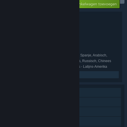
Aan winkelwagen toevoegen
$59.99
Pakketgegevens
Monster Hunter Stories Collection
TITEL:
RPG
Avontuur
,
GENRE:
CAPCOM Co., Ltd.
ONTWIKKELAAR:
CAPCOM Co., Ltd.
UITGEVER:
Monster Hunter
FRANCHISE:
Engels, Frans, Italiaans, Duits, Spaans - Spanje, Arabisch,
TALEN :
Japans, Koreaans, Pools, Braziliaans-Portugees, Russisch, Chinees
(vereenvoudigd), Chinees (traditioneel), Spaans - Latijns-Amerika
Gerelateerd nieuws lezen
Singleplayer
Online PvP
Online co-op
Steam-prestaties