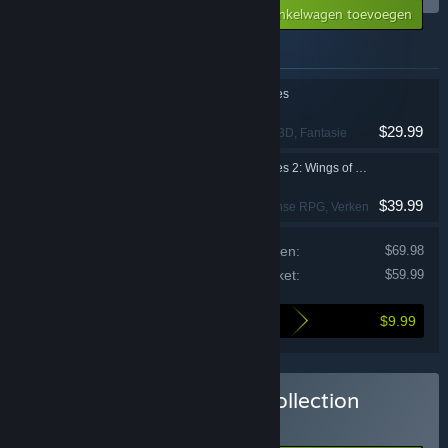
Aan winkelwagen toevoegen
$59.99
Voorwerpen in dit pakket
Monster Hunter Stories
$29.99
RPG
, Japanse RPG
, 3D
, Fantasie
Monster Hunter Stories 2: Wings of Ruin
$39.99
RPG
, Avontuur
, Japanse RPG
, Verkenning
Prijs van individuele producten:
$69.98
Prijs van dit pakket:
$59.99
$9.99
Je bespaart bij het kopen van dit pakket
Monster Hunter Stories Collection
kopen