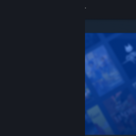
登录
商店
社区
关于
客服
更改语言
获取 Steam 手机应用
查看桌面版网站