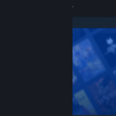
Conectează-te
Magazin
Comunitate
Despre
Asistență
Schimbă limba
Obține aplicația Steam pentru dispozitive mobile
Vezi site în versiunea pentru desktop