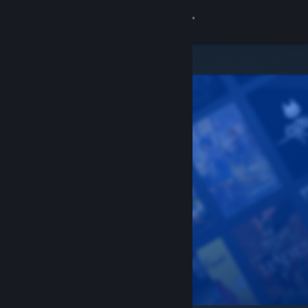
Вписване
Магазин
Общност
Относно
Поддръжка
Смяна на езика
Сдобийте се с мобилното Steam приложение
Преглед на сайта за настолни компютри