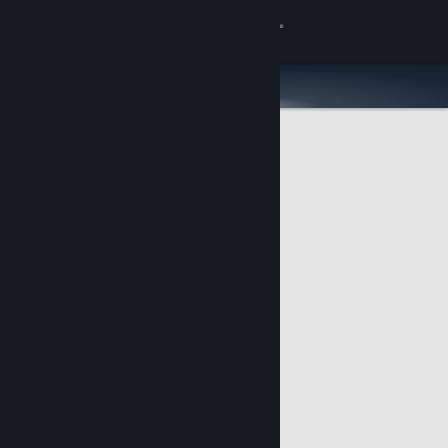
Увійти
Крамниця
Спільнота
Інформація
Підтримка
Змінити мову
Завантажити мобільний застосунок Steam
Переглянути повну версію