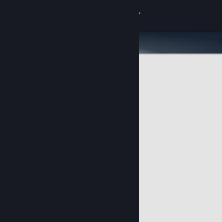
Увійти
Крамниця
Спільнота
Інформація
Підтримка
Змінити мову
Завантажити мобільний застосунок Steam
Переглянути повну версію