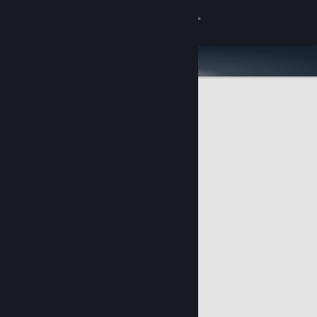
Увійти
Крамниця
Спільнота
Інформація
Підтримка
Змінити мову
Завантажити мобільний застосунок Steam
Переглянути повну версію