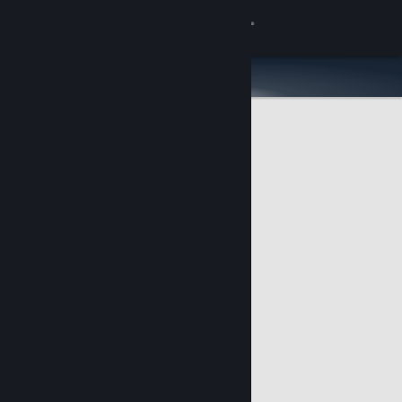
Giriş yap
Mağaza
Topluluk
Hakkında
Destek
Dili değiştir
Steam mobil uygulamasını yükle
Masaüstü internet sitesini görüntüle