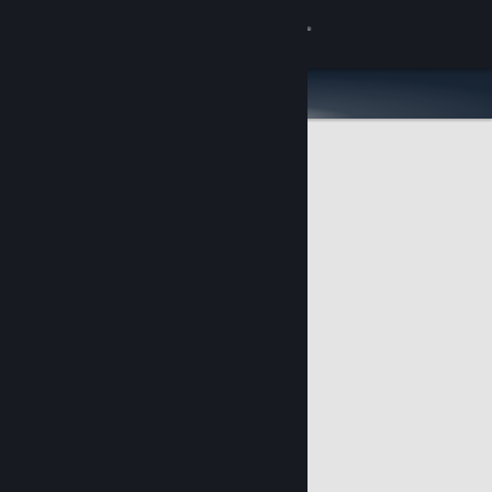
登入
商店
社群
關於
客服
變更語言
取得 Steam 行動應用程式
檢視電腦版網頁