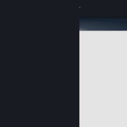
登入
商店
社群
關於
客服
變更語言
取得 Steam 行動應用程式
檢視電腦版網頁