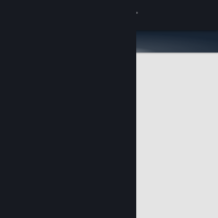
登入
商店
社群
關於
客服
變更語言
取得 Steam 行動應用程式
檢視電腦版網頁